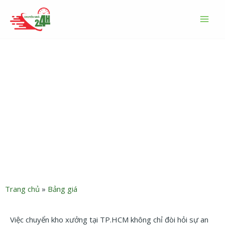
Nhảy
MAI
tới
MEN
nội
dung
Bảng giá dịch vụ chuyển
kho xưởng TPHCM trọn gói
giá rẻ 2026
Trang chủ
»
Bảng giá
Việc chuyển kho xưởng tại TP.HCM không chỉ đòi hỏi sự an