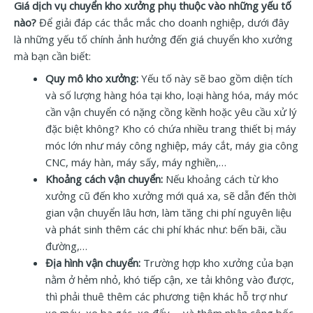
Giá dịch vụ chuyển kho xưởng phụ thuộc vào những yếu tố
nào?
Để giải đáp các thắc mắc cho doanh nghiệp, dưới đây
là những yếu tố chính ảnh hưởng đến giá chuyển kho xưởng
mà bạn cần biết:
Quy mô kho xưởng:
Yếu tố này sẽ bao gồm diện tích
và số lượng hàng hóa tại kho, loại hàng hóa, máy móc
cần vận chuyển có nặng cồng kềnh hoặc yêu cầu xử lý
đặc biệt không? Kho có chứa nhiều trang thiết bị máy
móc lớn như máy công nghiệp, máy cắt, máy gia công
CNC, máy hàn, máy sấy, máy nghiền,…
Khoảng cách vận chuyển:
Nếu khoảng cách từ kho
xưởng cũ đến kho xưởng mới quá xa, sẽ dẫn đến thời
gian vận chuyển lâu hơn, làm tăng chi phí nguyên liệu
và phát sinh thêm các chi phí khác như: bến bãi, cầu
đường,…
Địa hình vận chuyển:
Trường hợp kho xưởng của bạn
nằm ở hẻm nhỏ, khó tiếp cận, xe tải không vào được,
thì phải thuê thêm các phương tiện khác hỗ trợ như
xe máy, xe ba gác, xe đẩy,… và thêm nhân công bốc