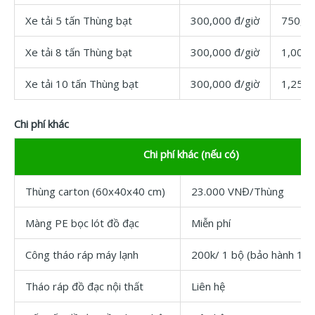
Xe tải 5 tấn Thùng bạt
300,000 đ/giờ
750,00
Xe tải 8 tấn Thùng bạt
300,000 đ/giờ
1,000,
Xe tải 10 tấn Thùng bạt
300,000 đ/giờ
1,250,
Chi phí khác
Chi phí khác (nếu có)
Thùng carton (60x40x40 cm)
23.000 VNĐ/Thùng
Màng PE bọc lót đồ đạc
Miễn phí
Công tháo ráp máy lạnh
200k/ 1 bộ (bảo hành 1 t
Tháo ráp đồ đạc nội thất
Liên hệ