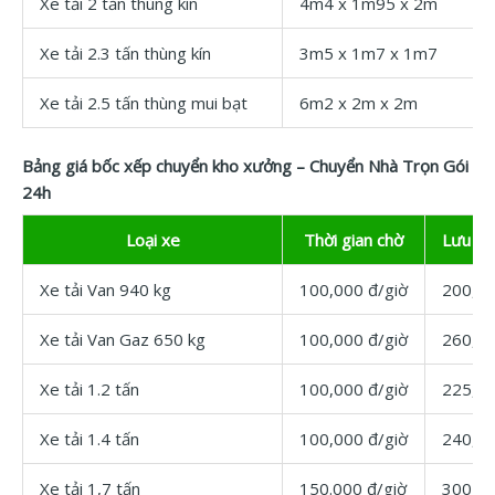
Xe tải 2 tấn thùng kín
4m4 x 1m95 x 2m
Xe tải 2.3 tấn thùng kín
3m5 x 1m7 x 1m7
Xe tải 2.5 tấn thùng mui bạt
6m2 x 2m x 2m
Bảng giá bốc xếp chuyển kho xưởng – Chuyển Nhà Trọn Gói
24h
Loại xe
Thời gian chờ
Lưu đê
Xe tải Van 940 kg
100,000 đ/giờ
200,00
Xe tải Van Gaz 650 kg
100,000 đ/giờ
260,00
Xe tải 1.2 tấn
100,000 đ/giờ
225,00
Xe tải 1.4 tấn
100,000 đ/giờ
240,00
Xe tải 1,7 tấn
150.000 đ/giờ
300,00