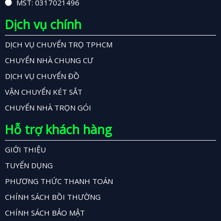
MST: 0317021496
Dịch vụ chính
DỊCH VỤ CHUYỂN TRỌ TPHCM
CHUYỂN NHÀ CHUNG CƯ
DỊCH VỤ CHUYỂN ĐỒ
VẬN CHUYỂN KÉT SẮT
CHUYỂN NHÀ TRỌN GÓI
Hỗ trợ khách hàng
GIỚI THIỆU
TUYỂN DỤNG
PHƯƠNG THỨC THANH TOÁN
CHÍNH SÁCH BỒI THƯỜNG
CHÍNH SÁCH BẢO MẬT