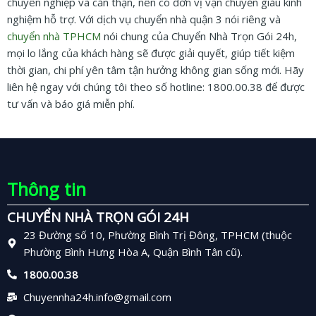
chuyên nghiệp và cẩn thận, nên có đơn vị vận chuyển giàu kinh
nghiệm hỗ trợ. Với dịch vụ chuyển nhà quận 3 nói riêng và
chuyển nhà TPHCM
nói chung của Chuyển Nhà Trọn Gói 24h,
mọi lo lắng của khách hàng sẽ được giải quyết, giúp tiết kiệm
thời gian, chi phí yên tâm tận hưởng không gian sống mới. Hãy
liên hệ ngay với chúng tôi theo số hotline: 1800.00.38 để được
tư vấn và báo giá miễn phí.
Thông tin
CHUYỂN NHÀ TRỌN GÓI 24H
23 Đường số 10, Phường Bình Trị Đông, TPHCM (thuộc
Phường Bình Hưng Hòa A, Quận Bình Tân cũ).
1800.00.38
Chuyennha24h.info@gmail.com