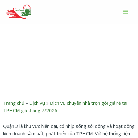
Nhảy
MAI
tới
MEN
nội
dung
Dịch vụ chuyển nhà quận 3
trọn gói giá rẻ tháng 7/2026
Trang chủ
»
Dịch vụ
»
Dịch vụ chuyển nhà trọn gói giá rẻ tại
TPHCM giá tháng 7/2026
Quận 3 là khu vực hiện đại, có nhịp sống sôi động và hoạt động
kinh doanh sầm uất, phát triển của TPHCM. Với hệ thống tiện