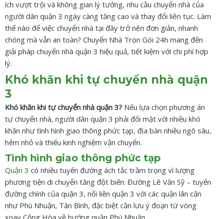
ích vượt trội và không gian lý tưởng, nhu cầu chuyển nhà của
người dân quận 3 ngày càng tăng cao và thay đổi liên tục. Làm
thế nào để việc chuyển nhà tại đây trở nên đơn giản, nhanh
chóng mà vẫn an toàn? Chuyển Nhà Trọn Gói 24h mang đến
giải pháp chuyển nhà quận 3 hiệu quả, tiết kiệm với chi phí hợp
lý.
Khó khăn khi tự chuyển nhà quận
3
Khó khăn khi tự chuyển nhà quận 3?
Nếu lựa chọn phương án
tự chuyển nhà, người dân quận 3 phải đối mặt với nhiều khó
khăn như tình hình giao thông phức tạp, địa bàn nhiều ngõ sâu,
hẻm nhỏ và thiếu kinh nghiệm vận chuyển.
Tình hình giao thông phức tạp
Quận 3
có nhiều tuyến đường ách tắc trầm trọng vì lượng
phương tiện di chuyển tăng đột biến: Đường Lê Văn Sỹ – tuyến
đường chính của quận 3, nối liền quận 3 với các quận lân cận
như Phú Nhuận, Tân Bình, đặc biệt cần lưu ý đoạn từ vòng
xoay Cộng Hòa về hướng quận Phú Nhuận.