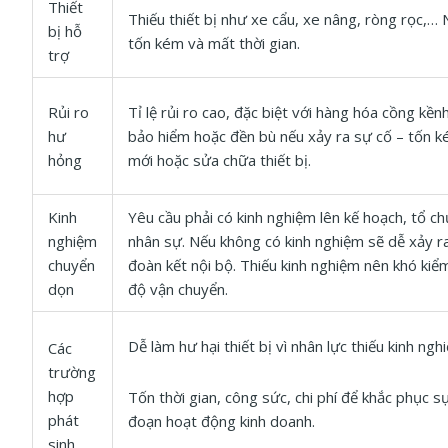
Thiết
Thiếu thiết bị như xe cẩu, xe nâng, ròng rọc,…
bị hỗ
tốn kém và mất thời gian.
trợ
Rủi ro
Tỉ lệ rủi ro cao, đặc biệt với hàng hóa cồng kền
hư
bảo hiểm hoặc đền bù nếu xảy ra sự cố – tốn k
hỏng
mới hoặc sửa chữa thiết bị.
Kinh
Yêu cầu phải có kinh nghiệm lên kế hoạch, tổ c
nghiệm
nhân sự. Nếu không có kinh nghiệm sẽ dễ xảy ra
chuyển
đoàn kết nội bộ. Thiếu kinh nghiệm nên khó kiể
dọn
độ vận chuyển.
Dễ làm hư hại thiết bị vì nhân lực thiếu kinh ngh
Các
trường
hợp
Tốn thời gian, công sức, chi phí để khắc phục s
phát
đoạn hoạt động kinh doanh.
sinh