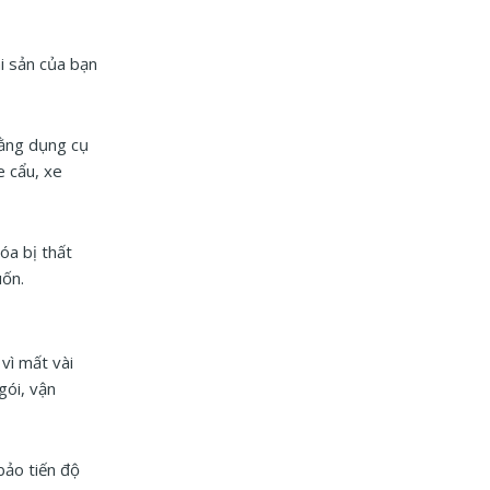
i sản của bạn
bằng dụng cụ
e cẩu, xe
óa bị thất
uốn.
vì mất vài
gói, vận
bảo tiến độ