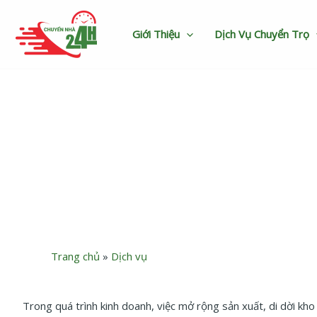
Nhảy
tới
Giới Thiệu
Dịch Vụ Chuyển Trọ
nội
dung
Dịch vụ chuyển kho x
Trang chủ
»
Dịch vụ
Trong quá trình kinh doanh, việc mở rộng sản xuất, di dời kho