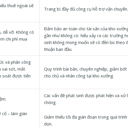
 Nếu thuê ngoài sẽ
Trang bị đầy đủ công cụ hỗ trợ vận chuyển.
Đảm bảo an toàn cho tài sản của kho xưởng,
h, dễ vỡ. Không có
gần như không có. Nếu xảy ra các trường h
ém chi phí mua
sinh không mong muốn sẽ có đền bù theo 
thuận ban đầu.
hức và phân công
 sai sót, mất
Quy trình bài bản, chuyên nghiệp, giảm bớt
m soát được tiến
cho chủ và nhân công tại kho xưởng.
Các vấn đề phát sinh được phát hiện và xử 
iệm.
chóng.
ự cố – làm gián
Giảm thiểu tối đa gián đoạn trong quá trìn
dọn.