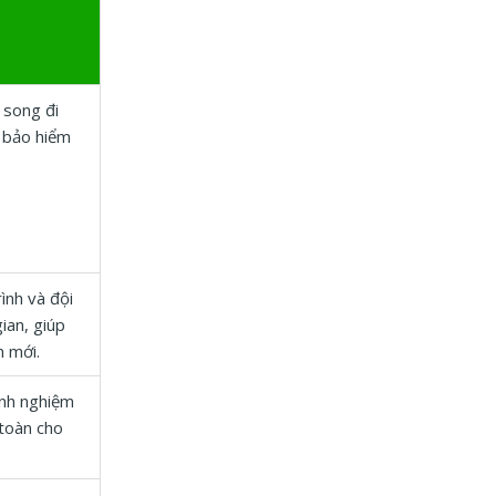
 song đi
, bảo hiểm
ình và đội
ian, giúp
m mới.
inh nghiệm
toàn cho