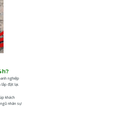
4h?
oanh nghiệp
lắp đặt lại.
iúp khách
i ngũ nhân sự