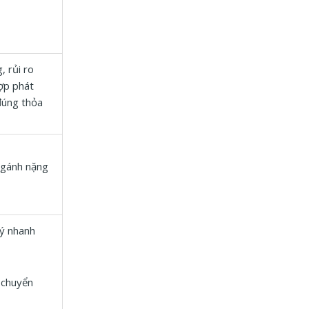
 rủi ro
ợp phát
đúng thỏa
 gánh nặng
lý nhanh
h chuyển