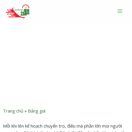
Nhảy
MAI
tới
MEN
nội
dung
Bảng giá dịch vụ chuyển trọ
2026 từ Chuyển Nhà Trọn
Gói 24h
Trang chủ
»
Bảng giá
Mỗi khi lên kế hoạch chuyển trọ, điều mà phần lớn mọi người