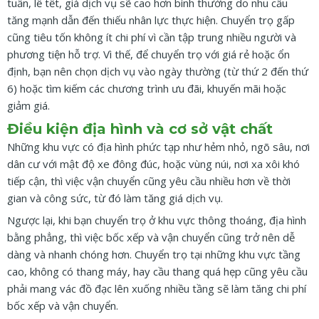
tuần, lễ tết, giá dịch vụ sẽ cao hơn bình thường do nhu cầu
tăng mạnh dẫn đến thiếu nhân lực thực hiện. Chuyển trọ gấp
cũng tiêu tốn không ít chi phí vì cần tập trung nhiều người và
phương tiện hỗ trợ. Vì thế, để chuyển trọ với giá rẻ hoặc ổn
định, bạn nên chọn dịch vụ vào ngày thường (từ thứ 2 đến thứ
6) hoặc tìm kiếm các chương trình ưu đãi, khuyến mãi hoặc
giảm giá.
Điều kiện địa hình và cơ sở vật chất
Những khu vực có địa hình phức tạp như hẻm nhỏ, ngõ sâu, nơi
dân cư với mật độ xe đông đúc, hoặc vùng núi, nơi xa xôi khó
tiếp cận, thì việc vận chuyển cũng yêu cầu nhiều hơn về thời
gian và công sức, từ đó làm tăng giá dịch vụ.
Ngược lại, khi bạn chuyển trọ ở khu vực thông thoáng, địa hình
bằng phẳng, thì việc bốc xếp và vận chuyển cũng trở nên dễ
dàng và nhanh chóng hơn. Chuyển trọ tại những khu vực tầng
cao, không có thang máy, hay cầu thang quá hẹp cũng yêu cầu
phải mang vác đồ đạc lên xuống nhiều tầng sẽ làm tăng chi phí
bốc xếp và vận chuyển.