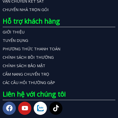
VẬN CHUYỂN KÉT SẮT
CHUYỂN NHÀ TRỌN GÓI
Hỗ trợ khách hàng
GIỚI THIỆU
TUYỂN DỤNG
PHƯƠNG THỨC THANH TOÁN
CHÍNH SÁCH BỒI THƯỜNG
CHÍNH SÁCH BẢO MẬT
CẨM NANG CHUYỂN TRỌ
CÁC CÂU HỎI THƯỜNG GẶP
Liên hệ với chúng tôi
F
Y
T
a
o
i
c
u
k