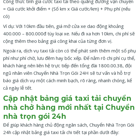
Công thức tính giá cước taxi tải theo quãng đường vận chuyển
= Giá cước khởi điểm + (Số km x Giá cước/km) + Phụ phí (nếu
có)
Ví dụ: Với 10km đầu tiên, giá mở cửa xe dao động khoảng
400.000 – 800.000đ tùy loại xe. Nếu đi xa hơn 10km, chi phí sẽ
cộng thêm theo bảng giá công khai của từng đơn vị.
Ngoài ra, dịch vụ taxi tải còn có thể phát sinh thêm một số phụ
phí như phí chờ, lưu đêm hay bốc xếp. Để nắm rõ chi phí cụ thể,
khách hàng nên liên hệ trực tiếp đến tổng đài 1800.00.38, đội
ngũ nhân viên Chuyển Nhà Trọn Gói 24H sẽ tư vấn và hỗ trợ
báo giá dịch vụ một cách minh bạch, rõ ràng, nhanh chóng, kể
cả ngày lễ tết.
Cập nhật bảng giá taxi tải chuyển
nhà chở hàng mới nhất tại Chuyển
nhà trọn gói 24h
Để giúp khách hàng chủ động ngân sách, Chuyển Nhà Trọn Gói
24h cập nhật bảng giá taxi tải chi tiết tại phần dưới đây: