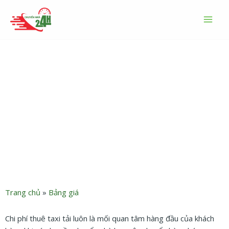
Nhảy
MAI
tới
MEN
nội
dung
Bảng giá taxi tải chuyển
nhà chở hàng TP.HCM giá rẻ
năm 2026
Trang chủ
»
Bảng giá
Chi phí thuê taxi tải luôn là mối quan tâm hàng đầu của khách