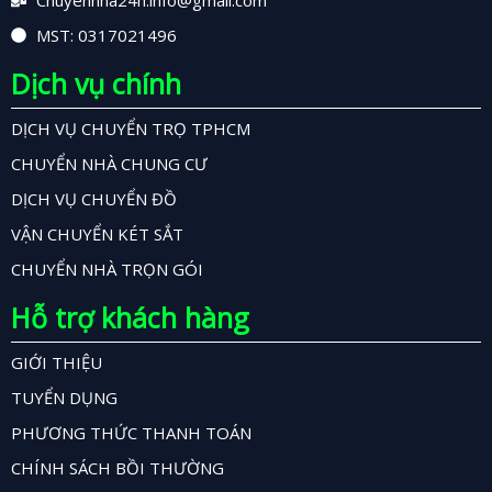
Chuyennha24h.info@gmail.com
MST: 0317021496
Dịch vụ chính
DỊCH VỤ CHUYỂN TRỌ TPHCM
CHUYỂN NHÀ CHUNG CƯ
DỊCH VỤ CHUYỂN ĐỒ
VẬN CHUYỂN KÉT SẮT
CHUYỂN NHÀ TRỌN GÓI
Hỗ trợ khách hàng
GIỚI THIỆU
TUYỂN DỤNG
PHƯƠNG THỨC THANH TOÁN
CHÍNH SÁCH BỒI THƯỜNG