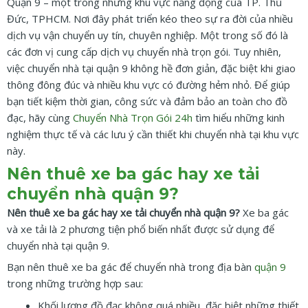
Quận 9 – một trong những khu vực năng động của TP. Thủ
Đức, TPHCM. Nơi đây phát triển kéo theo sự ra đời của nhiều
dịch vụ vận chuyển uy tín, chuyên nghiệp. Một trong số đó là
các đơn vị cung cấp dịch vụ chuyển nhà trọn gói. Tuy nhiên,
việc chuyển nhà tại quận 9 không hề đơn giản, đặc biệt khi giao
thông đông đúc và nhiều khu vực có đường hẻm nhỏ. Để giúp
bạn tiết kiệm thời gian, công sức và đảm bảo an toàn cho đồ
đạc, hãy cùng
Chuyển Nhà Trọn Gói 24h
tìm hiểu những kinh
nghiệm thực tế và các lưu ý cần thiết khi chuyển nhà tại khu vực
này.
Nên thuê xe ba gác hay xe tải
chuyển nhà quận 9?
Nên thuê xe ba gác hay xe tải chuyển nhà quận 9?
Xe ba gác
và xe tải là 2 phương tiện phổ biến nhất được sử dụng để
chuyển nhà tại quận 9.
Bạn nên thuê xe ba gác để chuyển nhà trong địa bàn
quận 9
trong những trường hợp sau:
Khối lượng đồ đạc không quá nhiều, đặc biệt những thiết