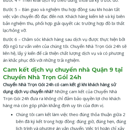
Bước 4 – Triển khai dịch vụ theo đúng thỏa đã ký trước đó.
Bước 5 – Bàn giao và nghiệm thu hợp đồng sau khi hoàn tất
việc vận chuyển đồ đạc đến nơi. Khách hàng kiểm kê và ký biên
bản nghiệm thu, phối hợp giải quyết các trường hợp đồ bi thất
lạc/hỏng vỡ.
Bước 6 – Chăm sóc khách hàng sau dịch vụ được thực hiện bởi
đội ngũ tư vấn viên của chúng tôi. Chuyển Nhà Trọn Gói 24h sẽ
liên hệ, lấy ý kiến để cải thiện chất lượng dịch vụ và có phương
án khắc phục đối với những trải nghiệm.
Cam kết dịch vụ chuyển nhà
Quận 9
tại
Chuyển Nhà Trọn Gói 24h
Chuyển Nhà Trọn Gói 24h có cam kết gì khi khách hàng sử
dụng dịch vụ chuyển nhà?
Những cam kết của Chuyển Nhà
Trọn Gói 24h đưa ra không chỉ đảm bảo quyền lợi cho khách
hàng mà còn góp phần khẳng định uy tín của đơn vị.
Chúng tôi cam kết làm việc theo đúng thỏa thuận giữa 2
bên đã ký kết trong hợp đồng: đúng giờ, đúng hẹn, đúng
lịch trình và phương án vận chuyển. Việc trì hoãn chỉ xảy