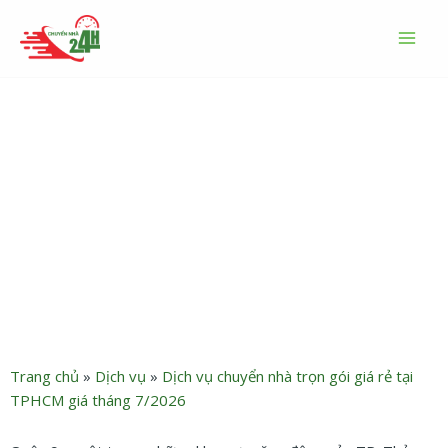
Nhảy
MAI
tới
MEN
nội
dung
Dịch vụ chuyển nhà quận 9
trọn gói giá rẻ uy tín tháng
7/2026
Trang chủ
»
Dịch vụ
»
Dịch vụ chuyển nhà trọn gói giá rẻ tại
TPHCM giá tháng 7/2026