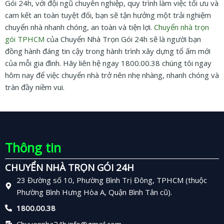
Gói 24h, với đội ngũ chuyên nghiệp, quy trình làm việc tối ưu và
cam kết an toàn tuyệt đối, bạn sẽ tận hưởng một trải nghiệm
chuyển nhà nhanh chóng, an toàn và tiện lợi.
Chuyển nhà trọn
gói TPHCM
của Chuyển Nhà Trọn Gói 24h sẽ là người bạn
đồng hành đáng tin cậy trong hành trình xây dựng tổ ấm mới
của mỗi gia đình. Hãy liên hệ ngay 1800.00.38 chúng tôi ngay
hôm nay để việc chuyển nhà trở nên nhẹ nhàng, nhanh chóng và
tràn đầy niềm vui.
Thông tin
CHUYỂN NHÀ TRỌN GÓI 24H
23 Đường số 10, Phường Bình Trị Đông, TPHCM (thuộc
Phường Bình Hưng Hòa A, Quận Bình Tân cũ).
1800.00.38