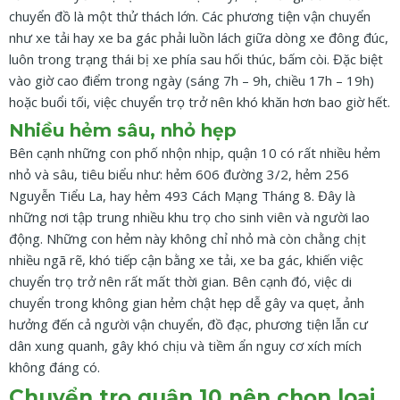
chuyển đồ là một thử thách lớn. Các phương tiện vận chuyển
như xe tải hay xe ba gác phải luồn lách giữa dòng xe đông đúc,
luôn trong trạng thái bị xe phía sau hối thúc, bấm còi. Đặc biệt
vào giờ cao điểm trong ngày (sáng 7h – 9h, chiều 17h – 19h)
hoặc buổi tối, việc chuyển trọ trở nên khó khăn hơn bao giờ hết.
Nhiều hẻm sâu, nhỏ hẹp
Bên cạnh những con phố nhộn nhịp, quận 10 có rất nhiều hẻm
nhỏ và sâu, tiêu biểu như: hẻm 606 đường 3/2, hẻm 256
Nguyễn Tiểu La, hay hẻm 493 Cách Mạng Tháng 8. Đây là
những nơi tập trung nhiều khu trọ cho sinh viên và người lao
động. Những con hẻm này không chỉ nhỏ mà còn chằng chịt
nhiều ngã rẽ, khó tiếp cận bằng xe tải, xe ba gác, khiến việc
chuyển trọ trở nên rất mất thời gian. Bên cạnh đó, việc di
chuyển trong không gian hẻm chật hẹp dễ gây va quẹt, ảnh
hưởng đến cả người vận chuyển, đồ đạc, phương tiện lẫn cư
dân xung quanh, gây khó chịu và tiềm ẩn nguy cơ xích mích
không đáng có.
Chuyển trọ quận 10 nên chọn loại