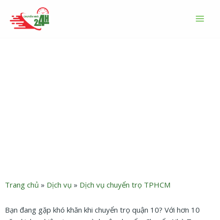
Nhảy
MAI
tới
MEN
nội
dung
Dịch vụ chuyển trọ quận 10
uy tín giá tốt – Chuyển Nhà
Trọn Gói 24h
Trang chủ
»
Dịch vụ
»
Dịch vụ chuyển trọ TPHCM
Bạn đang gặp khó khăn khi chuyển trọ quận 10? Với hơn 10