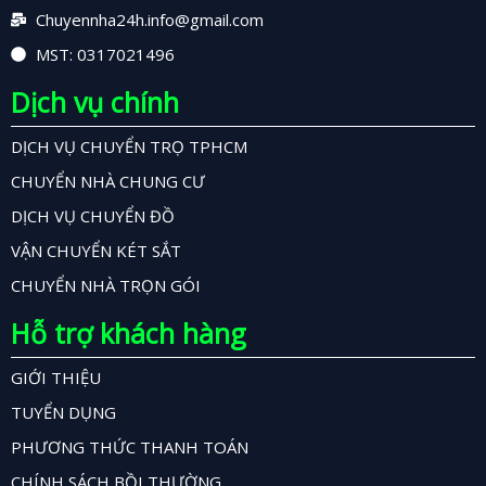
Chuyennha24h.info@gmail.com
MST: 0317021496
Dịch vụ chính
DỊCH VỤ CHUYỂN TRỌ TPHCM
CHUYỂN NHÀ CHUNG CƯ
DỊCH VỤ CHUYỂN ĐỒ
VẬN CHUYỂN KÉT SẮT
CHUYỂN NHÀ TRỌN GÓI
Hỗ trợ khách hàng
GIỚI THIỆU
TUYỂN DỤNG
PHƯƠNG THỨC THANH TOÁN
CHÍNH SÁCH BỒI THƯỜNG