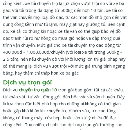
cồng kềnh, xe tải chuyển trọ là lựa chọn vượt trội so với xe ba
gác. Với tải trọng đa dạng từ 500kg đến hơn 10 tấn, xe tải có
thể vận chuyển mọi loại đồ đạc, từ các món đồ nhỏ gọn đến vật
dụng cồng kềnh như tủ lạnh, máy giặt hay giường tủ. Bên cạnh
đó, xe tải có thùng kín hoặc xe tải van có thể giúp bảo vệ đồ
đạc tránh rủi ro hư hỏng do mưa gió hoặc va đập trong quá
trình vận chuyển. Mức giá cho xe tải chuyển trọ dao động từ
400.000đ – 1.000.000đ/chuyến (với loại xe tải trọng 500kg –
2,5 tấn), nên nếu chuyển đồ với khối lượng lớn thì giải pháp này
có thể mang lại dịch vụ vượt trội với mức giá trung bình ngang
bằng, hay thậm chí thấp hơn xe ba gác.
Dịch vụ trọn gói
Dịch vụ
chuyển trọ quận 10
trọn gói bao gồm tất cả các khâu,
từ khảo sát, tư vấn, đóng gói, đến bốc vác và vận chuyển. Đây
là lựa chọn đặc biệt phù hợp cho những ai không có thời gian
hoặc gặp khó khăn khi chuyển trọ ở hẻm sâu, trọ cao tầng
không có thang máy, cửa hẹp, hoặc cần xử lý nhiều đồ đạc
cồng kềnh. Tuy nhiên, chi phí cho dịch vụ trọn gói thường cao