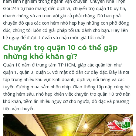
năm kinh nghiệm trong ngành vận chuyển, Chuyển Nhà Trọn
Gói 24h tự hào mang đến dịch vụ chuyển trọ quận 10 uy tín,
nhanh chóng và an toàn với giá cả phải chăng. Dù bạn phải
chuyển đồ qua các con hẻm nhỏ hẹp hay những con phố đông
đúc, chúng tôi luôn có giải pháp tối ưu dành cho bạn. Hãy liên
hệ ngay để được tư vấn và nhận mức giá tốt nhất!
Chuyển trọ quận 10 có thể gặp
những khó khăn gì?
Quận 10 nằm ở trung tâm TP.HCM, giáp các quận lớn như:
quận 1, quận 3, quận 5, với mật độ dân cư dày đặc. Đây là nơi
tập trung nhiều khu vực kinh doanh, dịch vụ nổi tiếng và các
tuyến đường mua sắm nhộn nhịp. Giao thông tấp nập cùng hệ
thống hẻm sâu, nhỏ hẹp khiến việc chuyển trọ quận 10 trở nên
khó khăn, tiềm ẩn nhiều nguy cơ cho người, đồ đạc và phương
tiện vận chuyển.