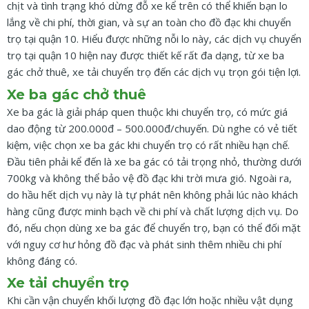
chịt và tình trạng khó dừng đỗ xe kể trên có thể khiến bạn lo
lắng về chi phí, thời gian, và sự an toàn cho đồ đạc khi chuyển
trọ tại quận 10. Hiểu được những nỗi lo này, các dịch vụ chuyển
trọ tại quận 10 hiện nay được thiết kế rất đa dạng, từ xe ba
gác chở thuê, xe tải chuyển trọ đến các dịch vụ trọn gói tiện lợi.
Xe ba gác chở thuê
Xe ba gác là giải pháp quen thuộc khi chuyển trọ, có mức giá
dao động từ 200.000đ – 500.000đ/chuyến. Dù nghe có vẻ tiết
kiệm, việc chọn xe ba gác khi chuyển trọ có rất nhiều hạn chế.
Đầu tiên phải kể đến là xe ba gác có tải trọng nhỏ, thường dưới
700kg và không thể bảo vệ đồ đạc khi trời mưa gió. Ngoài ra,
do hầu hết dịch vụ này là tự phát nên không phải lúc nào khách
hàng cũng được minh bạch về chi phí và chất lượng dịch vụ. Do
đó, nếu chọn dùng xe ba gác để chuyển trọ, bạn có thể đối mặt
với nguy cơ hư hỏng đồ đạc và phát sinh thêm nhiều chi phí
không đáng có.
Xe tải chuyển trọ
Khi cần vận chuyển khối lượng đồ đạc lớn hoặc nhiều vật dụng