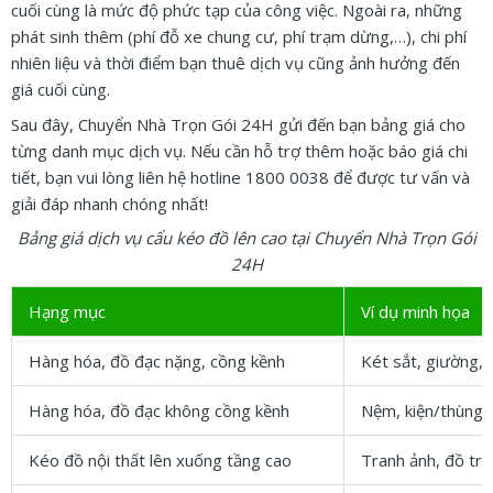
cuối cùng là mức độ phức tạp của công việc. Ngoài ra, những
phát sinh thêm (phí đỗ xe chung cư, phí trạm dừng,…), chi phí
nhiên liệu và thời điểm bạn thuê dịch vụ cũng ảnh hưởng đến
giá cuối cùng.
Sau đây, Chuyển Nhà Trọn Gói 24H gửi đến bạn bảng giá cho
từng danh mục dịch vụ. Nếu cần hỗ trợ thêm hoặc báo giá chi
tiết, bạn vui lòng liên hệ hotline 1800 0038 để được tư vấn và
giải đáp nhanh chóng nhất!
Bảng giá dịch vụ cẩu kéo đồ lên cao tại Chuyển Nhà Trọn Gói
24H
Hạng mục
Ví dụ minh họa
Hàng hóa, đồ đạc nặng, cồng kềnh
Két sắt, giường, t
Hàng hóa, đồ đạc không cồng kềnh
Nệm, kiện/thùng 
Kéo đồ nội thất lên xuống tầng cao
Tranh ảnh, đồ tran