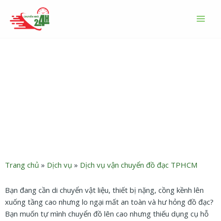
Nhảy
MAI
tới
MEN
nội
dung
Dịch vụ cẩu kéo đồ lên cao
uy tín, giá rẻ chất lượng
Trang chủ
»
Dịch vụ
»
Dịch vụ vận chuyển đồ đạc TPHCM
Bạn đang cần di chuyển vật liệu, thiết bị nặng, cồng kềnh lên
xuống tầng cao nhưng lo ngại mất an toàn và hư hỏng đồ đạc?
Bạn muốn tự mình chuyển đồ lên cao nhưng thiếu dụng cụ hỗ