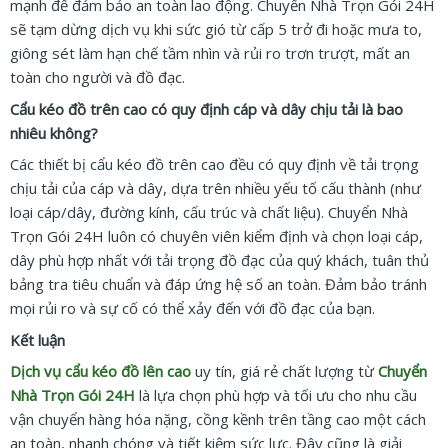
mạnh để đảm bảo an toàn lao động. Chuyển Nhà Trọn Gói 24H
sẽ tạm dừng dịch vụ khi sức gió từ cấp 5 trở đi hoặc mưa to,
giông sét làm hạn chế tầm nhìn và rủi ro trơn trượt, mất an
toàn cho người và đồ đạc.
Cẩu kéo đồ trên cao có quy định cáp và dây chịu tải là bao
nhiêu không?
Các thiết bị cẩu kéo đồ trên cao đều có quy định về tải trọng
chịu tải của cáp và dây, dựa trên nhiều yếu tố cấu thành (như
loại cáp/dây, đường kính, cấu trúc và chất liệu). Chuyển Nhà
Trọn Gói 24H luôn có chuyên viên kiểm định và chọn loại cáp,
dây phù hợp nhất với tải trọng đồ đạc của quý khách, tuân thủ
bảng tra tiêu chuẩn và đáp ứng hệ số an toàn. Đảm bảo tránh
mọi rủi ro và sự cố có thể xảy đến với đồ đạc của bạn.
Kết luận
Dịch vụ cẩu kéo đồ lên cao
uy tín, giá rẻ chất lượng từ
Chuyển
Nhà Trọn Gói 24H
là lựa chọn phù hợp và tối ưu cho nhu cầu
vận chuyển hàng hóa nặng, cồng kềnh trên tầng cao một cách
an toàn, nhanh chóng và tiết kiệm sức lực. Đây cũng là giải