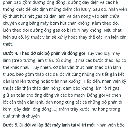
phận bao gồm đường ống đồng, đường dây điện và các hệ
thống khác để xác định những điểm cần lưu ý. Sau đó, nhân viên
kỹ thuật hút hết gas từ dàn lạnh và dàn nóng vào bình chứa
chuyên dụng bằng máy bơm hút chân không. Kèm theo đó,
luôn theo dõi đường ống gas có bị rò rỉ hay không. Nếu phát
hiện sự cố, kỹ thuật viên sẽ xử lý hoặc thay thế các linh kiện cần
thiết.
Bước 4. Tháo dỡ các bộ phận và đóng gói
: Tùy vào loại máy
lạnh (treo tường, âm trần, tủ đứng,…) mà các bước tháo lắp có
thể khác nhau. Tuy nhiên, cơ bản vẫn thực hiện tháo dàn lạnh
trước, bao gồm tháo các đai ốc vít cùng nhũng chi tiết gắn kết
dàn lạnh lên tường hoặc trần nhà xuống. Tiếp đến, nhân viên kỹ
thuật cẩn thận tháo dàn nóng, đảm bảo không làm rò rỉ gas,
giữ an toàn cho ống đồng và các bo mạch. Đóng gói và chèn
lót cẩn thận dàn lạnh, dàn nóng cùng tất cả những bộ phận đi
kèm (dây điện, ống đồng,…) tránh trầy xước, hư hỏng trong
quá trình di chuyển.
Bước 5. Di dời và lắp đặt máy lạnh tại vị trí mới
: Nhân viên bốc