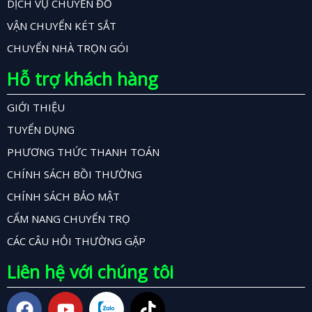
DỊCH VỤ CHUYỂN ĐỒ
VẬN CHUYỂN KÉT SẮT
CHUYỂN NHÀ TRỌN GÓI
Hỗ trợ khách hàng
GIỚI THIỆU
TUYỂN DỤNG
PHƯƠNG THỨC THANH TOÁN
CHÍNH SÁCH BỒI THƯỜNG
CHÍNH SÁCH BẢO MẬT
CẨM NANG CHUYỂN TRỌ
CÁC CÂU HỎI THƯỜNG GẶP
Liên hệ với chúng tôi
F
Y
T