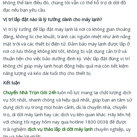
không thể làm điều đó, chúng tôi vẫn có thể hỗ trợ di dời đồ
đạc nếu bạn yêu cầu.
Vị trí lắp đặt nào là lý tưởng dành cho máy lạnh?
Vị trí lý tưởng để lắp đặt máy lạnh là nơi có không gian thoáng
đãng, không bị che khuất, tránh các nguồn nhiệt như ánh nắng
mặt trời và các thiết bị điện tử. Đảm bảo máy lạnh được lắp ở
nơi có lưu thông không khí tốt, không bị vật dụng cản trở và
thuận tiện cho việc bảo dưỡng định kỳ. Việc lắp đặt đúng vị trí
không chỉ giúp máy lạnh hoạt động hiệu quả mà còn tiết kiệm
năng lượng và kéo dài tuổi thọ cho thiết bị.
Kết luận
Chuyển Nhà Trọn Gói 24h
luôn nỗ lực mang lại chất lượng dịch
vụ tốt nhất, nhanh chóng và hiệu quả nhất, giúp bạn an tâm sử
dụng dịch vụ trong mọi hoàn cảnh, dù là chuyển nhà, chuyển
trọ, di dời máy lạnh hay các dịch vụ liên quan khác. Hãy liên hệ
với chúng tôi ngay hôm nay qua hotline 1800 0038 để được
trải nghiệm
dịch vụ tháo lắp di dời máy lạnh
chuyên nghiệp, uy
tín và tiện lợi nhất!