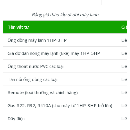
Bảng giá tháo lắp di dời máy lạnh
Tên vật tư
Giá 
Ống đồng máy lạnh 1HP-3HP
Liên
Giá đỡ dàn nóng máy lạnh (Eke) máy 1HP-5HP
Liên
Ống thoát nước PVC các loại
Liên
Tán nối ống đồng các loại
Liên
Remote (loại thường và chính hãng)
Liên
Gas R22, R32, R410A (cho máy từ 1HP-3HP trở lên)
Liên
Dây điện
Liên