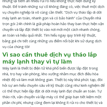
nhưng lại tiềm ẩn nhiều rủi ro nếu không thực hiện đúng kỹ
thuật. Để tránh những sự cố không đáng có, việc thuê một dịch
vụ chuyên nghiệp là vô cùng cần thiết. “Dịch vụ tháo lắp di dời
máy lạnh an toàn, nhanh gọn và có bảo hành” của Chuyển nhà
trọn gói 24h chính là giải pháp hoàn hảo thay ban thực hiện vận
chuyển và lắp đặt thiết bị vào nơi mới một cách nhanh chóng,
an toàn và hiệu quả nhất. Tìm hiểu ngay quy trình kỹ thuật,
bảng giá chi tiết cùng những ưu điểm nổi bật khi sử dụng dịch
vụ của chúng tôi!
Vì sao cần thuê dịch vụ tháo lắp
máy lạnh thay vì tự làm
Máy lạnh là thiết bị điện tử khá phổ biến được lắp đặt trong
nhà, trọ hay văn phòng, kho xưởng nhằm mục đích điều hòa
nhiệt độ và làm mát không gian. Thiết bị này khá phức tạp, đòi
hỏi sự am hiểu chuyên sâu về kỹ thuật cũng như kinh nghiệm để
có thể thực hiện lắp đặt di dời máy lạnh đạt chuẩn an toàn. Tự
tháo rời, vận chuyển và lắp máy có thể giúp bạn tiết kiệm một
phần chi phí, nhưng cũng đem lại không ít rủi ro cho thiết bị và