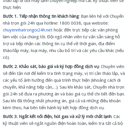
tháo lắp di dời máy lạnh chuyên nghiệp mà các kỹ thuật viên sẽ
thực hiện:
Bước 1. Tiếp nhận thông tin khách hàng
: Bạn liên hệ với Chuyển
nhà trọn gói 24h qua hotline: 1800 0038, qua website:
chuyennhatrongoi24h.net
hoặc đến trực tiếp các văn phòng
làm việc của chúng tôi. Đội ngũ nhân viên tư vấn sẵn sàng hỗ
trợ và tiếp nhận các thông tin cụ thể về thời gian, địa điểm
tháo/lắp máy, loại máy, nhu cầu bố trí và các yêu cầu khác (nếu
có).
Bước 2. Khảo sát, báo giá và ký hợp đồng dịch vụ
: Chuyên viên
sẽ đến tận nơi để kiểm tra tình trạng máy, vị trí cần tháo lắp, và
các yếu tố ảnh hưởng đến quá trình thực hiện (khoảng cách di
chuyển, khả năng tiếp cận,…). Sau khi khảo sát, Chuyển nhà trọn
gói 24h sẽ đưa ra phương án và báo giá cụ thể chi tiết đến bạn.
Sau khi đã thống nhất phương án, giá cả và những điều khoản
kèm theo, hai bên tiến hành ký kết hợp đồng dịch vụ.
Bước 3. Ngắt kết nối điện, hút gas và xử lý môi chất lạnh
: Các
kỹ thuật viên sẽ ngắt nguồn điện hoàn toàn, kiểm tra tất cả bộ