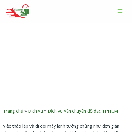
Nhảy
MAI
tới
MEN
nội
dung
Dịch vụ tháo lắp di dời máy
lạnh an toàn, nhanh gọn và
có bảo hành
Trang chủ
»
Dịch vụ
»
Dịch vụ vận chuyển đồ đạc TPHCM
Việc tháo lắp và di dời máy lạnh tưởng chừng như đơn giản