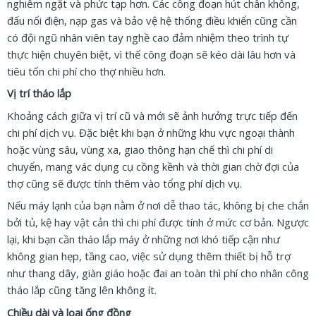
nghiêm ngặt và phức tạp hơn. Các công đoạn hút chân không,
đấu nối điện, nạp gas và bảo vệ hệ thống điều khiển cũng cần
có đội ngũ nhân viên tay nghề cao đảm nhiệm theo trình tự
thực hiện chuyên biệt, vì thế công đoạn sẽ kéo dài lâu hơn và
tiêu tốn chi phí cho thợ nhiều hơn.
Vị trí tháo lắp
Khoảng cách giữa vị trí cũ và mới sẽ ảnh hưởng trực tiếp đến
chi phí dịch vụ. Đặc biệt khi bạn ở những khu vực ngoại thành
hoặc vùng sâu, vùng xa, giao thông hạn chế thì chi phí di
chuyển, mang vác dụng cụ cồng kềnh và thời gian chờ đợi của
thợ cũng sẽ được tính thêm vào tổng phí dịch vụ.
Nếu máy lạnh của bạn nằm ở nơi dễ thao tác, không bị che chắn
bởi tủ, kệ hay vật cản thì chi phí được tính ở mức cơ bản. Ngược
lại, khi bạn cần tháo lắp máy ở những nơi khó tiếp cận như
không gian hẹp, tầng cao, việc sử dụng thêm thiết bị hỗ trợ
như thang dây, giàn giáo hoặc đai an toàn thì phí cho nhân công
tháo lắp cũng tăng lên không ít.
Chiều dài và loại ống đồng