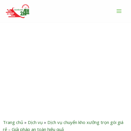
Nhảy
MAI
tới
MEN
nội
dung
Dịch vụ chuyển kho xưởng
huyện Hóc Môn trọn gói giá
rẻ – Chuyển Nhà Trọn Gói
24h
Trang chủ
»
Dịch vụ
»
Dịch vụ chuyển kho xưởng trọn gói giá
rẻ – Giải pháp an toàn hiệu quả