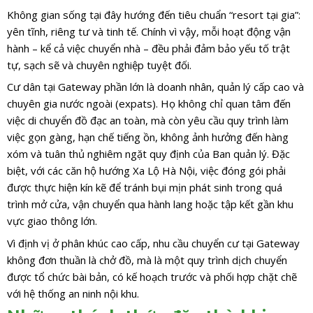
Không gian sống tại đây hướng đến tiêu chuẩn “resort tại gia”:
yên tĩnh, riêng tư và tinh tế. Chính vì vậy, mỗi hoạt động vận
hành – kể cả việc chuyển nhà – đều phải đảm bảo yếu tố trật
tự, sạch sẽ và chuyên nghiệp tuyệt đối.
Cư dân tại Gateway phần lớn là doanh nhân, quản lý cấp cao và
chuyên gia nước ngoài (expats). Họ không chỉ quan tâm đến
việc di chuyển đồ đạc an toàn, mà còn yêu cầu quy trình làm
việc gọn gàng, hạn chế tiếng ồn, không ảnh hưởng đến hàng
xóm và tuân thủ nghiêm ngặt quy định của Ban quản lý. Đặc
biệt, với các căn hộ hướng Xa Lộ Hà Nội, việc đóng gói phải
được thực hiện kín kẽ để tránh bụi mịn phát sinh trong quá
trình mở cửa, vận chuyển qua hành lang hoặc tập kết gần khu
vực giao thông lớn.
Vì định vị ở phân khúc cao cấp, nhu cầu chuyển cư tại Gateway
không đơn thuần là chở đồ, mà là một quy trình dịch chuyển
được tổ chức bài bản, có kế hoạch trước và phối hợp chặt chẽ
với hệ thống an ninh nội khu.