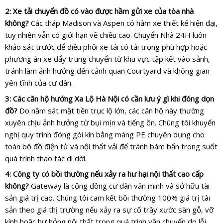
2: Xe tải chuyển đồ có vào được hầm gửi xe của tòa nhà
không?
Các tháp Madison và Aspen có hầm xe thiết kế hiện đại,
tuy nhiên vẫn có giới hạn về chiều cao. Chuyển Nhà 24H luôn
khảo sát trước để điều phối xe tải có tải trọng phù hợp hoặc
phương án xe đẩy trung chuyển từ khu vực tập kết vào sảnh,
tránh làm ảnh hưởng đến cảnh quan Courtyard và không gian
yên tĩnh của cư dân.
3: Các căn hộ hướng Xa Lộ Hà Nội có cần lưu ý gì khi đóng dọn
đồ?
Do nằm sát mặt tiền trục lộ lớn, các căn hộ này thường
xuyên chịu ảnh hưởng từ bụi mịn và tiếng ồn. Chúng tôi khuyến
nghị quy trình đóng gói kín bằng màng PE chuyên dụng cho
toàn bộ đồ điện tử và nội thất vải để tránh bám bẩn trong suốt
quá trình thao tác di dời.
4: Công ty có bồi thường nếu xảy ra hư hại nội thất cao cấp
không?
Gateway là cộng đồng cư dân văn minh và sở hữu tài
sản giá trị cao. Chúng tôi cam kết bồi thường 100% giá trị tài
sản theo giá thị trường nếu xảy ra sự cố trầy xước sàn gỗ, vỡ
kính hoặc hư hỏng nội thất trong quá trình vận chuyển do lỗi