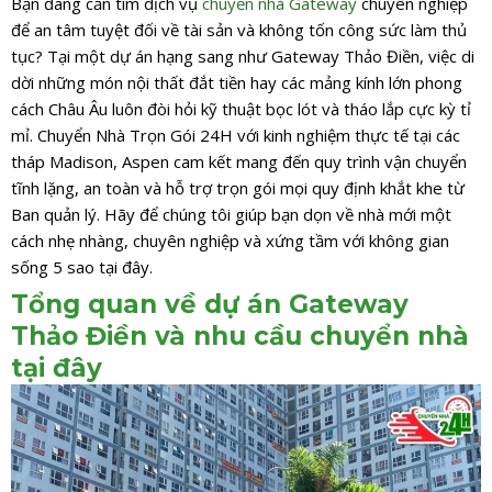
Bạn đang cần tìm dịch vụ
chuyển nhà Gateway
chuyên nghiệp
để an tâm tuyệt đối về tài sản và không tốn công sức làm thủ
tục? Tại một dự án hạng sang như Gateway Thảo Điền, việc di
dời những món nội thất đắt tiền hay các mảng kính lớn phong
cách Châu Âu luôn đòi hỏi kỹ thuật bọc lót và tháo lắp cực kỳ tỉ
mỉ. Chuyển Nhà Trọn Gói 24H với kinh nghiệm thực tế tại các
tháp Madison, Aspen cam kết mang đến quy trình vận chuyển
tĩnh lặng, an toàn và hỗ trợ trọn gói mọi quy định khắt khe từ
Ban quản lý. Hãy để chúng tôi giúp bạn dọn về nhà mới một
cách nhẹ nhàng, chuyên nghiệp và xứng tầm với không gian
sống 5 sao tại đây.
Tổng quan về dự án Gateway
Thảo Điền và nhu cầu chuyển nhà
tại đây