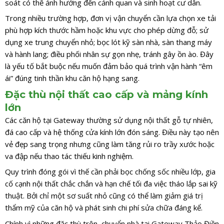
soát có thể ảnh hưởng đến cảnh quan và sinh hoạt cư dân.
Trong nhiều trường hợp, đơn vị vận chuyển cần lựa chọn xe tải
phù hợp kích thước hầm hoặc khu vực cho phép dừng đỗ; sử
dụng xe trung chuyển nhỏ; bọc lót kỹ sàn nhà, sàn thang máy
và hành lang; điều phối nhân sự gọn nhẹ, tránh gây ồn ào. Đây
là yếu tố bắt buộc nếu muốn đảm bảo quá trình vận hành “êm
ái” đúng tinh thần khu căn hộ hạng sang.
Đặc thù nội thất cao cấp và mảng kính
lớn
Các căn hộ tại Gateway thường sử dụng nội thất gỗ tự nhiên,
đá cao cấp và hệ thống cửa kính lớn đón sáng. Điều này tạo nên
vẻ đẹp sang trọng nhưng cũng làm tăng rủi ro trầy xước hoặc
va đập nếu thao tác thiếu kinh nghiệm.
Quy trình đóng gói vì thế cần phải bọc chống sốc nhiều lớp, gia
cố cạnh nội thất chắc chắn và hạn chế tối đa việc tháo lắp sai kỹ
thuật. Bởi chỉ một sơ suất nhỏ cũng có thể làm giảm giá trị
thẩm mỹ của căn hộ và phát sinh chi phí sửa chữa đáng kể.
Chính vì những đặc thù trên, chuyển nhà tại Gateway Thảo Điền