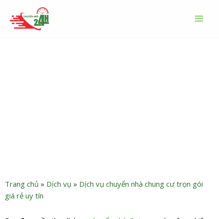
Nhảy
MAI
tới
MEN
nội
dung
Dịch vụ chuyển nhà căn hộ,
chung cư Gateway Thảo
Điền trọn gói giá rẻ
Trang chủ
»
Dịch vụ
»
Dịch vụ chuyển nhà chung cư trọn gói
giá rẻ uy tín