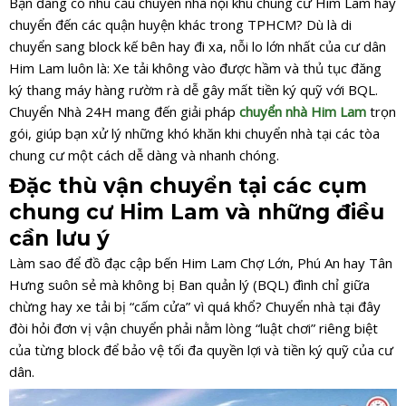
Bạn đang có nhu cầu chuyển nhà nội khu chung cư Him Lam hay
chuyển đến các quận huyện khác trong TPHCM? Dù là di
chuyển sang block kế bên hay đi xa, nỗi lo lớn nhất của cư dân
Him Lam luôn là: Xe tải không vào được hầm và thủ tục đăng
ký thang máy hàng rườm rà dễ gây mất tiền ký quỹ với BQL.
Chuyển Nhà 24H mang đến giải pháp
chuyển nhà Him Lam
trọn
gói, giúp bạn xử lý những khó khăn khi chuyển nhà tại các tòa
chung cư một cách dễ dàng và nhanh chóng.
Đặc thù vận chuyển tại các cụm
chung cư Him Lam và những điều
cần lưu ý
Làm sao để đồ đạc cập bến Him Lam Chợ Lớn, Phú An hay Tân
Hưng suôn sẻ mà không bị Ban quản lý (BQL) đình chỉ giữa
chừng hay xe tải bị “cấm cửa” vì quá khổ? Chuyển nhà tại đây
đòi hỏi đơn vị vận chuyển phải nằm lòng “luật chơi” riêng biệt
của từng block để bảo vệ tối đa quyền lợi và tiền ký quỹ của cư
dân.