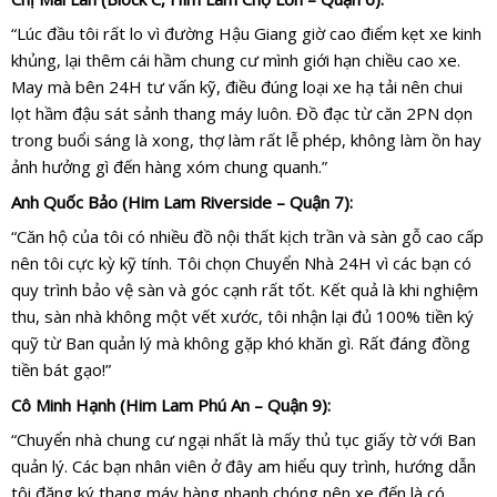
“Lúc đầu tôi rất lo vì đường Hậu Giang giờ cao điểm kẹt xe kinh
khủng, lại thêm cái hầm chung cư mình giới hạn chiều cao xe.
May mà bên 24H tư vấn kỹ, điều đúng loại xe hạ tải nên chui
lọt hầm đậu sát sảnh thang máy luôn. Đồ đạc từ căn 2PN dọn
trong buổi sáng là xong, thợ làm rất lễ phép, không làm ồn hay
ảnh hưởng gì đến hàng xóm chung quanh.”
Anh Quốc Bảo (Him Lam Riverside – Quận 7):
“Căn hộ của tôi có nhiều đồ nội thất kịch trần và sàn gỗ cao cấp
nên tôi cực kỳ kỹ tính. Tôi chọn Chuyển Nhà 24H vì các bạn có
quy trình bảo vệ sàn và góc cạnh rất tốt. Kết quả là khi nghiệm
thu, sàn nhà không một vết xước, tôi nhận lại đủ 100% tiền ký
quỹ từ Ban quản lý mà không gặp khó khăn gì. Rất đáng đồng
tiền bát gạo!”
Cô Minh Hạnh (Him Lam Phú An – Quận 9):
“Chuyển nhà chung cư ngại nhất là mấy thủ tục giấy tờ với Ban
quản lý. Các bạn nhân viên ở đây am hiểu quy trình, hướng dẫn
tôi đăng ký thang máy hàng nhanh chóng nên xe đến là có