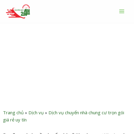
Nhảy
MAI
tới
MEN
nội
dung
Dịch vụ chuyển nhà Him
Lam trọn gói giá rẻ an toàn –
Chuyển Nhà 24H
Trang chủ
»
Dịch vụ
»
Dịch vụ chuyển nhà chung cư trọn gói
giá rẻ uy tín