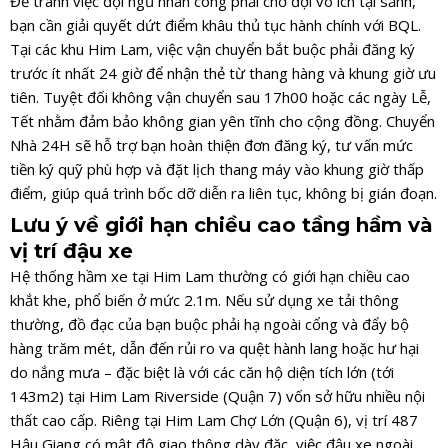
Để tránh việc đội ngũ nhân công phải chờ đợi vô ích tại sảnh,
bạn cần giải quyết dứt điểm khâu thủ tục hành chính với BQL.
Tại các khu Him Lam, việc vận chuyển bắt buộc phải đăng ký
trước ít nhất 24 giờ để nhận thẻ từ thang hàng và khung giờ ưu
tiên. Tuyệt đối không vận chuyển sau 17h00 hoặc các ngày Lễ,
Tết nhằm đảm bảo không gian yên tĩnh cho cộng đồng. Chuyển
Nhà 24H sẽ hỗ trợ bạn hoàn thiện đơn đăng ký, tư vấn mức
tiền ký quỹ phù hợp và đặt lịch thang máy vào khung giờ thấp
điểm, giúp quá trình bốc dỡ diễn ra liên tục, không bị gián đoạn.
Lưu ý về giới hạn chiều cao tầng hầm và
vị trí đậu xe
Hệ thống hầm xe tại Him Lam thường có giới hạn chiều cao
khắt khe, phổ biến ở mức 2.1m. Nếu sử dụng xe tải thông
thường, đồ đạc của bạn buộc phải hạ ngoài cổng và đẩy bộ
hàng trăm mét, dẫn đến rủi ro va quệt hành lang hoặc hư hại
do nắng mưa – đặc biệt là với các căn hộ diện tích lớn (tới
143m2) tại Him Lam Riverside (Quận 7) vốn sở hữu nhiều nội
thất cao cấp. Riêng tại Him Lam Chợ Lớn (Quận 6), vị trí 487
Hậu Giang có mật độ giao thông dày đặc, việc đậu xe ngoài