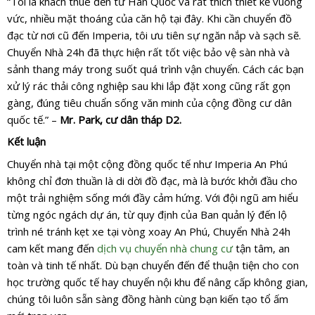
“Tôi là khách thuê đến từ Hàn Quốc và rất thích thiết kế vuông
vức, nhiều mặt thoáng của căn hộ tại đây. Khi cần chuyển đồ
đạc từ nơi cũ đến Imperia, tôi ưu tiên sự ngăn nắp và sạch sẽ.
Chuyển Nhà 24h đã thực hiện rất tốt việc bảo vệ sàn nhà và
sảnh thang máy trong suốt quá trình vận chuyển. Cách các bạn
xử lý rác thải công nghiệp sau khi lắp đặt xong cũng rất gọn
gàng, đúng tiêu chuẩn sống văn minh của cộng đồng cư dân
quốc tế.” –
Mr. Park, cư dân tháp D2.
Kết luận
Chuyển nhà tại một cộng đồng quốc tế như Imperia An Phú
không chỉ đơn thuần là di dời đồ đạc, mà là bước khởi đầu cho
một trải nghiệm sống mới đầy cảm hứng. Với đội ngũ am hiểu
từng ngóc ngách dự án, từ quy định của Ban quản lý đến lộ
trình né tránh kẹt xe tại vòng xoay An Phú, Chuyển Nhà 24h
cam kết mang đến
dịch vụ chuyển nhà chung cư
tận tâm, an
toàn và tinh tế nhất. Dù bạn chuyển đến để thuận tiện cho con
học trường quốc tế hay chuyển nội khu để nâng cấp không gian,
chúng tôi luôn sẵn sàng đồng hành cùng bạn kiến tạo tổ ấm