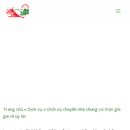
Nhảy
MAI
tới
MEN
nội
dung
Dịch vụ chuyển nhà căn hộ
chung cư Imperia An Phú
Quận 2 trọn gói giá tốt
Trang chủ
»
Dịch vụ
»
Dịch vụ chuyển nhà chung cư trọn gói
giá rẻ uy tín