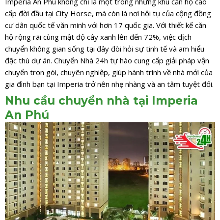
Imperia An Phú không chỉ là một trong những khu căn hộ cao
cấp đời đầu tại City Horse, mà còn là nơi hội tụ của cộng đồng
cư dân quốc tế văn minh với hơn 17 quốc gia. Với thiết kế căn
hộ rộng rãi cùng mật độ cây xanh lên đến 72%, việc dịch
chuyển không gian sống tại đây đòi hỏi sự tinh tế và am hiểu
đặc thù dự án. Chuyển Nhà 24h tự hào cung cấp giải pháp vận
chuyển trọn gói, chuyên nghiệp, giúp hành trình về nhà mới của
gia đình bạn tại Imperia trở nên nhẹ nhàng và an tâm tuyệt đối.
Nhu cầu chuyển nhà tại Imperia
An Phú