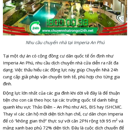
Nhu cầu chuyển nhà tại Imperia An Phú
Tại một dự án có cộng đồng cư dân quốc tế ổn định như
Imperia An Phú, nhu cầu dịch chuyển nhà cửa diễn ra rất đa
dạng. Việc thấu hiểu các động lực này giúp Chuyển Nhà 24h
cung cấp giải pháp vận chuyển tinh tế, phù hợp cho từng gia
đình.
Động lực lớn nhất của các gia đình khi dời về đây là để thuận
tiện cho con cái theo học tại các trường quốc tế danh tiếng
quanh khu vực Thảo Điền – An Phú như AIS, BIS hay ISHCMC.
Thay vì các căn hộ mới diện tích hạn chế, cư dân chọn Imperia
để có “không gian thở” thực sự với căn 2PN rộng tới 95 m² và
mảng xanh bao phủ 72% diện tích. Đây là cuộc dịch chuyển để