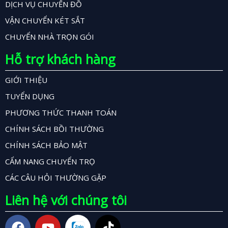
DỊCH VỤ CHUYỂN ĐỒ
VẬN CHUYỂN KÉT SẮT
CHUYỂN NHÀ TRỌN GÓI
Hỗ trợ khách hàng
GIỚI THIỆU
TUYỂN DỤNG
PHƯƠNG THỨC THANH TOÁN
CHÍNH SÁCH BỒI THƯỜNG
CHÍNH SÁCH BẢO MẬT
CẨM NANG CHUYỂN TRỌ
CÁC CÂU HỎI THƯỜNG GẶP
Liên hệ với chúng tôi
F
Y
T