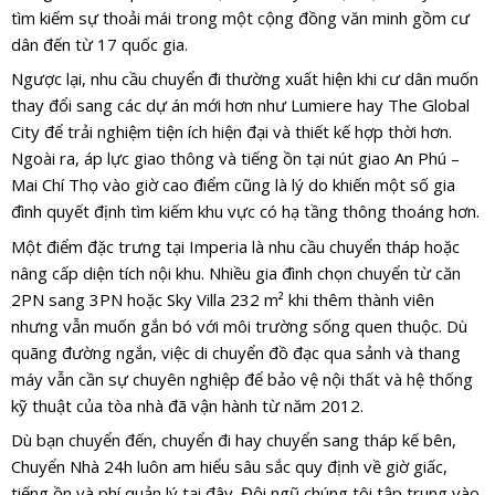
tìm kiếm sự thoải mái trong một cộng đồng văn minh gồm cư
dân đến từ 17 quốc gia.
Ngược lại, nhu cầu chuyển đi thường xuất hiện khi cư dân muốn
thay đổi sang các dự án mới hơn như Lumiere hay The Global
City để trải nghiệm tiện ích hiện đại và thiết kế hợp thời hơn.
Ngoài ra, áp lực giao thông và tiếng ồn tại nút giao An Phú –
Mai Chí Thọ vào giờ cao điểm cũng là lý do khiến một số gia
đình quyết định tìm kiếm khu vực có hạ tầng thông thoáng hơn.
Một điểm đặc trưng tại Imperia là nhu cầu chuyển tháp hoặc
nâng cấp diện tích nội khu. Nhiều gia đình chọn chuyển từ căn
2PN sang 3PN hoặc Sky Villa 232 m² khi thêm thành viên
nhưng vẫn muốn gắn bó với môi trường sống quen thuộc. Dù
quãng đường ngắn, việc di chuyển đồ đạc qua sảnh và thang
máy vẫn cần sự chuyên nghiệp để bảo vệ nội thất và hệ thống
kỹ thuật của tòa nhà đã vận hành từ năm 2012.
Dù bạn chuyển đến, chuyển đi hay chuyển sang tháp kế bên,
Chuyển Nhà 24h luôn am hiểu sâu sắc quy định về giờ giấc,
tiếng ồn và phí quản lý tại đây. Đội ngũ chúng tôi tập trung vào