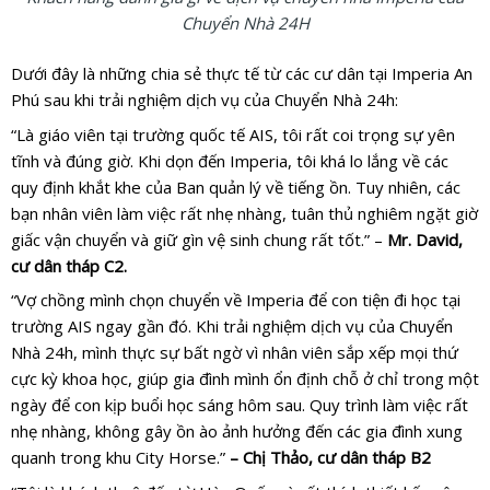
Chuyển Nhà 24H
Dưới đây là những chia sẻ thực tế từ các cư dân tại Imperia An
Phú sau khi trải nghiệm dịch vụ của Chuyển Nhà 24h:
“Là giáo viên tại trường quốc tế AIS, tôi rất coi trọng sự yên
tĩnh và đúng giờ. Khi dọn đến Imperia, tôi khá lo lắng về các
quy định khắt khe của Ban quản lý về tiếng ồn. Tuy nhiên, các
bạn nhân viên làm việc rất nhẹ nhàng, tuân thủ nghiêm ngặt giờ
giấc vận chuyển và giữ gìn vệ sinh chung rất tốt.” –
Mr. David,
cư dân tháp C2.
“Vợ chồng mình chọn chuyển về Imperia để con tiện đi học tại
trường AIS ngay gần đó. Khi trải nghiệm dịch vụ của Chuyển
Nhà 24h, mình thực sự bất ngờ vì nhân viên sắp xếp mọi thứ
cực kỳ khoa học, giúp gia đình mình ổn định chỗ ở chỉ trong một
ngày để con kịp buổi học sáng hôm sau. Quy trình làm việc rất
nhẹ nhàng, không gây ồn ào ảnh hưởng đến các gia đình xung
quanh trong khu City Horse.”
– Chị Thảo, cư dân tháp B2