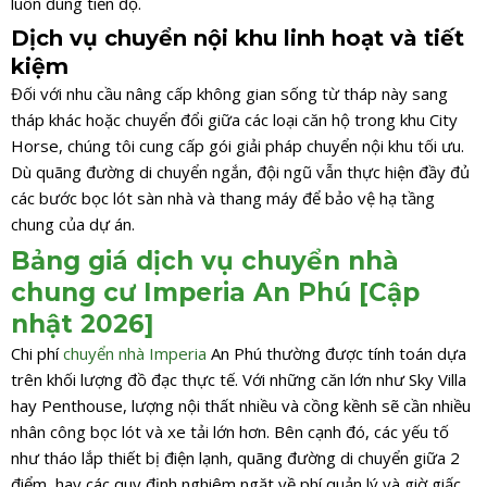
luôn đúng tiến độ.
Dịch vụ chuyển nội khu linh hoạt và tiết
kiệm
Đối với nhu cầu nâng cấp không gian sống từ tháp này sang
tháp khác hoặc chuyển đổi giữa các loại căn hộ trong khu City
Horse, chúng tôi cung cấp gói giải pháp chuyển nội khu tối ưu.
Dù quãng đường di chuyển ngắn, đội ngũ vẫn thực hiện đầy đủ
các bước bọc lót sàn nhà và thang máy để bảo vệ hạ tầng
chung của dự án.
Bảng giá dịch vụ chuyển nhà
chung cư Imperia An Phú [Cập
nhật 2026]
Chi phí
chuyển nhà Imperia
An Phú thường được tính toán dựa
trên khối lượng đồ đạc thực tế. Với những căn lớn như Sky Villa
hay Penthouse, lượng nội thất nhiều và cồng kềnh sẽ cần nhiều
nhân công bọc lót và xe tải lớn hơn. Bên cạnh đó, các yếu tố
như tháo lắp thiết bị điện lạnh, quãng đường di chuyển giữa 2
điểm, hay các quy định nghiêm ngặt về phí quản lý và giờ giấc