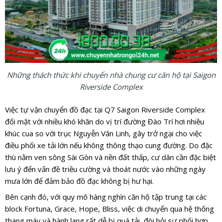
Những thách thức khi chuyển nhà chung cư căn hộ tại Saigon
Riverside Complex
Việc tự vận chuyển đồ đạc tại Q7 Saigon Riverside Complex
đối mặt với nhiều khó khăn do vị trí đường Đào Trí hơi nhiều
khúc cua so với trục Nguyễn Văn Linh, gây trở ngại cho việc
điều phối xe tải lớn nếu không thông thạo cung đường. Do đặc
thù nằm ven sông Sài Gòn và nền đất thấp, cư dân cần đặc biệt
lưu ý đến vấn đề triều cường và thoát nước vào những ngày
mưa lớn để đảm bảo đồ đạc không bị hư hại.
Bên cạnh đó, với quy mô hàng nghìn căn hộ tập trung tại các
block Fortuna, Grace, Hope, Bliss, việc di chuyển qua hệ thống
thang máy và hành lang rất dễ bị quá tải, đòi hỏi sự phối hợp