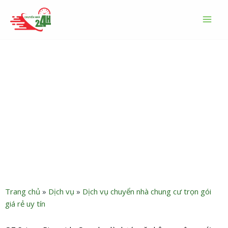
Nhảy
MAI
tới
MEN
nội
dung
Dịch vụ chuyển nhà Saigon
Riverside Complex uy tín
trọn gói – Chuyển Nhà 24H
Trang chủ
»
Dịch vụ
»
Dịch vụ chuyển nhà chung cư trọn gói
giá rẻ uy tín