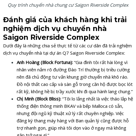
Quy trình chuyển nhà chung cư Saigon Riverside Complex
Đánh giá của khách hàng khi trải
nghiệm dịch vụ chuyển nhà
Saigon Riverside Complex
Dưới đây là những chia sẻ thực tế từ các cư dân đã trải nghiệm
dịch vụ chuyển nhà tại dự án Q7 Saigon Riverside Complex:
Anh Hoàng (Block Fortuna):
“Gia đình tôi rất hài lòng vì
nhân viên nắm rõ đường Đào Trí thường bị triều cường
nên đã chủ động tư vấn khung giờ chuyển nhà khô ráo.
Đồ nội thất cao cấp và sàn gỗ trong căn hộ được bọc lót
rất kỹ, không hề bị trầy xước khi đi qua hành lang chung.”
Chị Minh (Block Bliss):
“Tôi lo lắng nhất là việc tháo lắp hệ
thống điện thông minh BKAV và bếp Malloca có sẵn,
nhưng đội ngũ kỹ thuật xử lý rất chuyên nghiệp. Việc
đăng ký thang máy hàng với Ban quản lý cũng được hỗ
trợ nhanh gọn, giúp nhà tôi dọn vào ở ngay mà không
gặp trở ngại gì.”