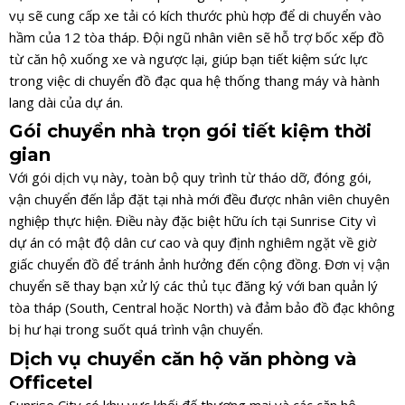
vụ sẽ cung cấp xe tải có kích thước phù hợp để di chuyển vào
hầm của 12 tòa tháp. Đội ngũ nhân viên sẽ hỗ trợ bốc xếp đồ
từ căn hộ xuống xe và ngược lại, giúp bạn tiết kiệm sức lực
trong việc di chuyển đồ đạc qua hệ thống thang máy và hành
lang dài của dự án.
Gói chuyển nhà trọn gói tiết kiệm thời
gian
Với gói dịch vụ này, toàn bộ quy trình từ tháo dỡ, đóng gói,
vận chuyển đến lắp đặt tại nhà mới đều được nhân viên chuyên
nghiệp thực hiện. Điều này đặc biệt hữu ích tại Sunrise City vì
dự án có mật độ dân cư cao và quy định nghiêm ngặt về giờ
giấc chuyển đồ để tránh ảnh hưởng đến cộng đồng. Đơn vị vận
chuyển sẽ thay bạn xử lý các thủ tục đăng ký với ban quản lý
tòa tháp (South, Central hoặc North) và đảm bảo đồ đạc không
bị hư hại trong suốt quá trình vận chuyển.
Dịch vụ chuyển căn hộ văn phòng và
Officetel
Sunrise City có khu vực khối đế thương mại và các căn hộ