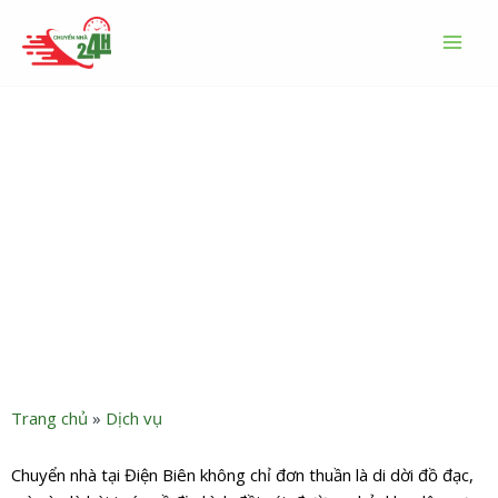
Nhảy
MAI
tới
MEN
nội
dung
Dịch vụ chuyển nhà Điện
Biên uy tín, an toàn, giá rẻ
nhất
Trang chủ
»
Dịch vụ
Chuyển nhà tại Điện Biên không chỉ đơn thuần là di dời đồ đạc,