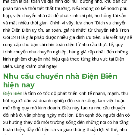
mà còn là bài toán về địa hình đồi núi, đường nhỏ, khu dân cư
phân tán và thời tiết thất thường. Nếu không có kế hoạch phù
hợp, việc chuyển nhà rất dễ phát sinh chi phí, hư hỏng tài sản
và mất nhiều thời gian. Chính vì vậy, lựa chọn “Dịch vụ chuyển
nhà Điện Biên uy tín, an toàn, giá rẻ nhất” từ Chuyển Nhà Trọn
Gói 24H là giải pháp được nhiều gia đình ưu tiên. Bài viết này sẽ
cung cấp cho bạn cái nhìn toàn diện từ nhu cầu thực tế, quy
trình chuyển nhà chuyên nghiệp, bảng giá cập nhật đến những
kinh nghiệm chuyển nhà hiệu quả theo từng khu vực tại Điện
Biên. Cùng khám phá ngay!
Nhu cầu chuyển nhà Điện Biên
hiện nay
Điện Biên
là tỉnh có tốc độ phát triển kinh tế nhanh, mạnh, thu
hút người dân và doanh nghiệp đến sinh sống, làm việc hoặc
mở rộng quy mô kinh doanh. Điều này tạo ra nhu cầu chuyển
đổi nhà ở, văn phòng ngày một lớn. Bên cạnh đó, người dân có
xu hướng thay đổi môi trường sống đến những nơi có hạ tầng
hoàn thiện, đầy đủ tiện ích và giao thông thuận lợi. Vì thế, nhu