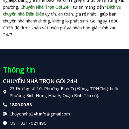
nghiệp, bảng giá minh bạch và kinh nghiệm thực tế tại từng xã,
phường,
Chuyển Nhà Trọn Gói 24H
tự tin mang đến “
Dịch vụ
chuyển nhà Điện Biên
uy tín, an toàn, giá rẻ nhất”, giúp bạn
chuyển nhà nhanh chóng, không lo phát sinh. Gọi ngay 1800
0038 để được khảo sát miễn phí và nhận báo giá chính xác
24/7.
Thông tin
CHUYỂN NHÀ TRỌN GÓI 24H
23 Đường số 10, Phường Bình Trị Đông, TPHCM (thuộc
Phường Bình Hưng Hòa A, Quận Bình Tân cũ).
1800.00.38
Chuyennha24h.info@gmail.com
MST: 0317021496