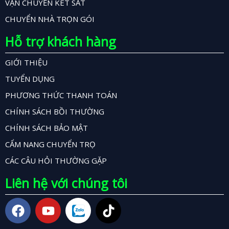
VẬN CHUYỂN KÉT SẮT
CHUYỂN NHÀ TRỌN GÓI
Hỗ trợ khách hàng
GIỚI THIỆU
TUYỂN DỤNG
PHƯƠNG THỨC THANH TOÁN
CHÍNH SÁCH BỒI THƯỜNG
CHÍNH SÁCH BẢO MẬT
CẨM NANG CHUYỂN TRỌ
CÁC CÂU HỎI THƯỜNG GẶP
Liên hệ với chúng tôi
F
Y
T
a
o
i