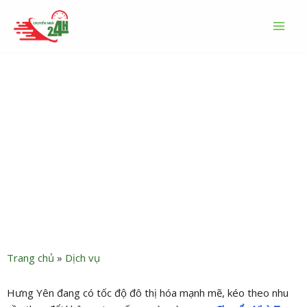
Nhảy
MAI
tới
MEN
nội
dung
Dịch vụ chuyển nhà Hưng
Yên trọn gói giá rẻ uy tín –
Chuyển Nhà 24h
Trang chủ
»
Dịch vụ
Hưng Yên đang có tốc độ đô thị hóa mạnh mẽ, kéo theo nhu