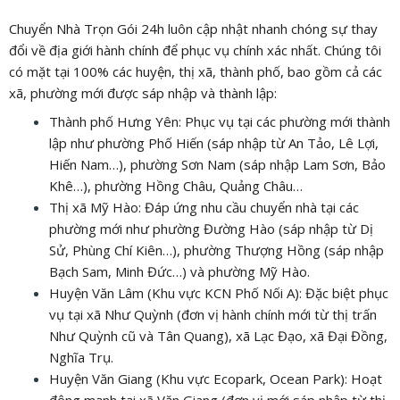
Chuyển Nhà Trọn Gói 24h luôn cập nhật nhanh chóng sự thay
đổi về địa giới hành chính để phục vụ chính xác nhất. Chúng tôi
có mặt tại 100% các huyện, thị xã, thành phố, bao gồm cả các
xã, phường mới được sáp nhập và thành lập:
Thành phố Hưng Yên: Phục vụ tại các phường mới thành
lập như phường Phố Hiến (sáp nhập từ An Tảo, Lê Lợi,
Hiến Nam…), phường Sơn Nam (sáp nhập Lam Sơn, Bảo
Khê…), phường Hồng Châu, Quảng Châu…
Thị xã Mỹ Hào: Đáp ứng nhu cầu chuyển nhà tại các
phường mới như phường Đường Hào (sáp nhập từ Dị
Sử, Phùng Chí Kiên…), phường Thượng Hồng (sáp nhập
Bạch Sam, Minh Đức…) và phường Mỹ Hào.
Huyện Văn Lâm (Khu vực KCN Phố Nối A): Đặc biệt phục
vụ tại xã Như Quỳnh (đơn vị hành chính mới từ thị trấn
Như Quỳnh cũ và Tân Quang), xã Lạc Đạo, xã Đại Đồng,
Nghĩa Trụ.
Huyện Văn Giang (Khu vực Ecopark, Ocean Park): Hoạt
động mạnh tại xã Văn Giang (đơn vị mới sáp nhập từ thị