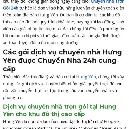
cầu thay đổi không gian sống ngày càng cao.
Chuyển Nhà Trọn
Gói 24h
tự hào là đơn vị sở hữu năng lực vận chuyển toàn diện
trên toàn địa bàn Hưng Yên. Dù bạn là cư dân tại các khu đô
thị cao cấp đòi hỏi quy trình khắt khe, hay người lao động, sinh
viên cần giải pháp tiết kiệm tối đa, chúng tôi đều có phương án
tối ưu hóa chi phí và thời gian, đảm bảo tài sản gia đình được
an toàn tuyệt đối trên mọi cung đường.
Các gói dịch vụ chuyển nhà Hưng
Yên được Chuyển Nhà 24h cung
cấp
Thấu hiểu đặc thù địa lý và dân cư tại
Hưng Yên
, chúng tôi xây
dựng các gói dịch vụ chuyên biệt nhằm giải quyết triệt để nhu
cầu vận chuyển thực tế, tập trung sâu vào chuyển nhà ở và
phòng trọ.
Dịch vụ chuyển nhà trọn gói tại Hưng
Yên cho khu đô thị cao cấp
Hưng Yên là nơi tọa lạc của nhiều đại đô thị lớn như Ecopark,
Vinhomes Ocean Park 2 (The Empire), Vinhomes Ocean Park 3