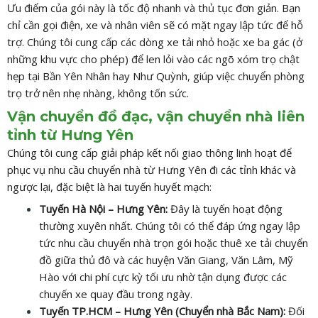
Ưu điểm của gói này là tốc độ nhanh và thủ tục đơn giản. Bạn
chỉ cần gọi điện, xe và nhân viên sẽ có mặt ngay lập tức để hỗ
trợ. Chúng tôi cung cấp các dòng xe tải nhỏ hoặc xe ba gác (ở
những khu vực cho phép) để len lỏi vào các ngõ xóm trọ chật
hẹp tại Bần Yên Nhân hay Như Quỳnh, giúp việc chuyển phòng
trọ trở nên nhẹ nhàng, không tốn sức.
Vận chuyển đồ đạc, vận chuyển nhà liên
tỉnh từ Hưng Yên
Chúng tôi cung cấp giải pháp kết nối giao thông linh hoạt để
phục vụ nhu cầu chuyển nhà từ Hưng Yên đi các tỉnh khác và
ngược lại, đặc biệt là hai tuyến huyết mạch:
Tuyến Hà Nội – Hưng Yên:
Đây là tuyến hoạt động
thường xuyên nhất. Chúng tôi có thể đáp ứng ngay lập
tức nhu cầu chuyển nhà trọn gói hoặc thuê xe tải chuyển
đồ giữa thủ đô và các huyện Văn Giang, Văn Lâm, Mỹ
Hào với chi phí cực kỳ tối ưu nhờ tận dụng được các
chuyến xe quay đầu trong ngày.
Tuyến TP.HCM – Hưng Yên (Chuyển nhà Bắc Nam):
Đối