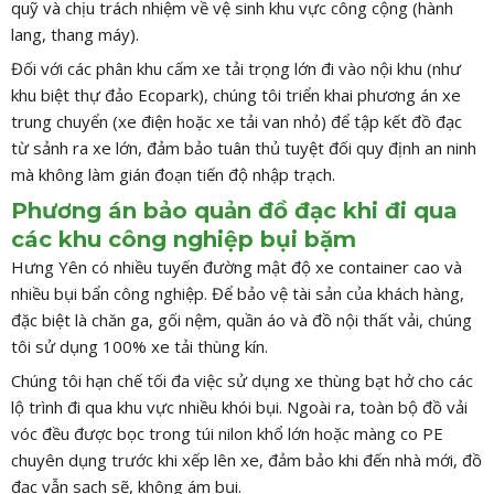
quỹ và chịu trách nhiệm về vệ sinh khu vực công cộng (hành
lang, thang máy).
Đối với các phân khu cấm xe tải trọng lớn đi vào nội khu (như
khu biệt thự đảo Ecopark), chúng tôi triển khai phương án xe
trung chuyển (xe điện hoặc xe tải van nhỏ) để tập kết đồ đạc
từ sảnh ra xe lớn, đảm bảo tuân thủ tuyệt đối quy định an ninh
mà không làm gián đoạn tiến độ nhập trạch.
Phương án bảo quản đồ đạc khi đi qua
các khu công nghiệp bụi bặm
Hưng Yên có nhiều tuyến đường mật độ xe container cao và
nhiều bụi bẩn công nghiệp. Để bảo vệ tài sản của khách hàng,
đặc biệt là chăn ga, gối nệm, quần áo và đồ nội thất vải, chúng
tôi sử dụng 100% xe tải thùng kín.
Chúng tôi hạn chế tối đa việc sử dụng xe thùng bạt hở cho các
lộ trình đi qua khu vực nhiều khói bụi. Ngoài ra, toàn bộ đồ vải
vóc đều được bọc trong túi nilon khổ lớn hoặc màng co PE
chuyên dụng trước khi xếp lên xe, đảm bảo khi đến nhà mới, đồ
đạc vẫn sạch sẽ, không ám bụi.