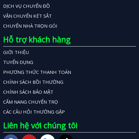
DỊCH VỤ CHUYỂN ĐỒ
VẬN CHUYỂN KÉT SẮT
CHUYỂN NHÀ TRỌN GÓI
Hỗ trợ khách hàng
GIỚI THIỆU
TUYỂN DỤNG
PHƯƠNG THỨC THANH TOÁN
CHÍNH SÁCH BỒI THƯỜNG
CHÍNH SÁCH BẢO MẬT
CẨM NANG CHUYỂN TRỌ
CÁC CÂU HỎI THƯỜNG GẶP
Liên hệ với chúng tôi
F
Y
T