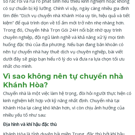
số rắc rối và rủi ro phát sinh nếu thiếu kinh nghiệm hoặc không
có sự chuẩn bị kỹ lưỡng. Chính vì vậy, ngày càng nhiều gia đình
tìm đến “Dịch vụ chuyển nhà Khánh Hòa uy tín, hiệu quả và tiết
kiệm” để quá trình dọn về tổ ấm mới trở nên nhẹ nhàng hơn.
Trong đó, Chuyển Nhà Trọn Gói 24H nổi bật nhờ quy trình
chuyên nghiệp, đội ngũ lành nghề và khả năng xử lý mọi tình
huống đặc thù của địa phương. Nếu bạn đang băn khoăn có
nên tự chuyển nhà hay thuê dịch vụ chuyên nghiệp, bài viết
dưới đây sẽ giúp bạn hiểu rõ lý do và đưa ra lựa chọn tối ưu
nhất cho mình.
Vì sao không nên tự chuyển nhà
Khánh Hòa?
Chuyển nhà là một việc làm hệ trọng, đòi hỏi người thực hiện có
kinh nghiệm kết hợp với kỹ năng nhất định. Chuyển nhà tại
Khánh Hòa lại càng khó khăn hơn, vì còn chịu ảnh hưởng của
nhiều yếu tố như sau:
Địa hình và khí hậu đặc thù
Khánh Hòa là tỉnh duyên hải miền Trung, đặc thù bởi khí hậu