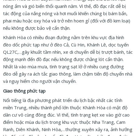
nóng ẩm và gió biển thổi quanh năm. Vì thế, đồ đạc rất dễ bị
tác động của nắng nóng và hơi muối khiến chúng bị bám bẩn,
phai màu hoặc oxy hóa và trở nên hoen gỉ (đối với đồ kim loại)
nếu không được bảo vệ cẩn thận.
Khánh Hòa có nhiều đoạn đường nằm trên khu vực địa hình
đèo dốc phức tạp như ở đèo Cả, Cù Hin, Khánh Lê, dọc tuyến
QL27C,…gây khuất tầm nhìn, xe di chuyển dễ bị trượt bánh, tác
động mạnh đến đồ đạc nếu không được chằng lót cẩn thận.
Nhất là vào mùa mưa, tình trạng sạt lở ở nhiều cung đường
đèo dễ gây ra ách tắc giao thông, làm chậm tiến độ chuyển nhà
và nguy hiểm cho người vận chuyển.
Giao thông phức tạp
Nổi tiếng là địa phương phát triển du lịch bậc nhất các tỉnh
miền Trung, nhiều thành phố lớn thuộc Khánh Hòa có mật độ
dân cư vô cùng đông đúc. Vì thế, tình trạng kẹt xe vào giờ cao
điểm hoặc mùa du lịch trong khu vực thuộc Nha Trang, Cam
Ranh, Diên Khánh, Ninh Hòa,…thường xuyên xảy ra, ảnh hưởng