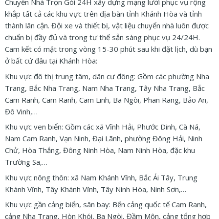
Chuyển Nhà Trọn Gói 24H xây dựng mạng lưới phục vụ rộng
khắp tất cả các khu vực trên địa bàn tỉnh Khánh Hòa và tỉnh
thành lân cận. Đội xe và thiết bị, vật liệu chuyển nhà luôn được
chuẩn bị đầy đủ và trong tư thế sẵn sàng phục vụ 24/24H.
Cam kết có mặt trong vòng 15-30 phút sau khi đặt lịch, dù bạn
ở bất cứ đâu tại Khánh Hòa:
Khu vực đô thị trung tâm, dân cư đông: Gồm các phường Nha
Trang, Bắc Nha Trang, Nam Nha Trang, Tây Nha Trang, Bắc
Cam Ranh, Cam Ranh, Cam Linh, Ba Ngòi, Phan Rang, Bảo An,
Đô Vinh,…
Khu vực ven biển: Gồm các xã Vĩnh Hải, Phước Dinh, Cà Ná,
Nam Cam Ranh, Vạn Ninh, Đại Lãnh, phường Đông Hải, Ninh
Chử, Hòa Thắng, Đông Ninh Hòa, Nam Ninh Hòa, đặc khu
Trường Sa,…
Khu vực nông thôn: xã Nam Khánh Vĩnh, Bắc Ái Tây, Trung
Khánh Vĩnh, Tây Khánh Vĩnh, Tây Ninh Hòa, Ninh Sơn,…
Khu vực gần cảng biển, sân bay: Bến cảng quốc tế Cam Ranh,
cảng Nha Trang, Hòn Khói, Ba Ngòi, Đầm Môn, cảng tổng hợp