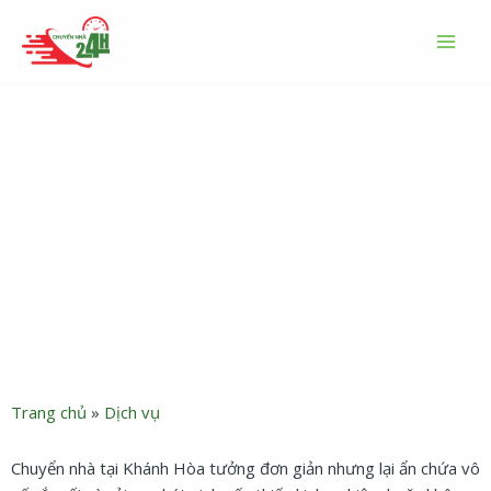
Nhảy
MAI
tới
MEN
nội
dung
Dịch vụ chuyển nhà Khánh
Hòa uy tín, hiệu quả và tiết
kiệm
Trang chủ
»
Dịch vụ
Chuyển nhà tại Khánh Hòa tưởng đơn giản nhưng lại ẩn chứa vô