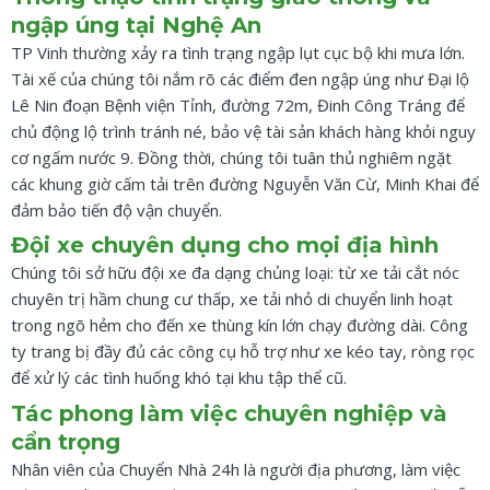
ngập úng tại Nghệ An
TP Vinh thường xảy ra tình trạng ngập lụt cục bộ khi mưa lớn.
Tài xế của chúng tôi nắm rõ các điểm đen ngập úng như Đại lộ
Lê Nin đoạn Bệnh viện Tỉnh, đường 72m, Đinh Công Tráng để
chủ động lộ trình tránh né, bảo vệ tài sản khách hàng khỏi nguy
cơ ngấm nước 9. Đồng thời, chúng tôi tuân thủ nghiêm ngặt
các khung giờ cấm tải trên đường Nguyễn Văn Cừ, Minh Khai để
đảm bảo tiến độ vận chuyển.
Đội xe chuyên dụng cho mọi địa hình
Chúng tôi sở hữu đội xe đa dạng chủng loại: từ xe tải cắt nóc
chuyên trị hầm chung cư thấp, xe tải nhỏ di chuyển linh hoạt
trong ngõ hẻm cho đến xe thùng kín lớn chạy đường dài. Công
ty trang bị đầy đủ các công cụ hỗ trợ như xe kéo tay, ròng rọc
để xử lý các tình huống khó tại khu tập thể cũ.
Tác phong làm việc chuyên nghiệp và
cẩn trọng
Nhân viên của Chuyển Nhà 24h là người địa phương, làm việc