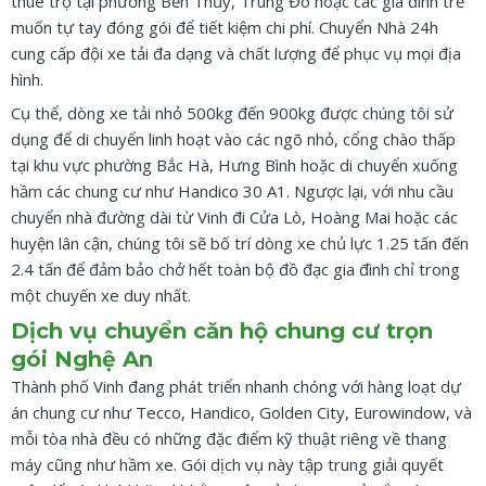
thuê trọ tại phường Bến Thủy, Trung Đô hoặc các gia đình trẻ
muốn tự tay đóng gói để tiết kiệm chi phí. Chuyển Nhà 24h
cung cấp đội xe tải đa dạng và chất lượng để phục vụ mọi địa
hình.
Cụ thể, dòng xe tải nhỏ 500kg đến 900kg được chúng tôi sử
dụng để di chuyển linh hoạt vào các ngõ nhỏ, cổng chào thấp
tại khu vực phường Bắc Hà, Hưng Bình hoặc di chuyển xuống
hầm các chung cư như Handico 30 A1. Ngược lại, với nhu cầu
chuyển nhà đường dài từ Vinh đi Cửa Lò, Hoàng Mai hoặc các
huyện lân cận, chúng tôi sẽ bố trí dòng xe chủ lực 1.25 tấn đến
2.4 tấn để đảm bảo chở hết toàn bộ đồ đạc gia đình chỉ trong
một chuyến xe duy nhất.
Dịch vụ chuyển căn hộ chung cư trọn
gói Nghệ An
Thành phố Vinh đang phát triển nhanh chóng với hàng loạt dự
án chung cư như Tecco, Handico, Golden City, Eurowindow, và
mỗi tòa nhà đều có những đặc điểm kỹ thuật riêng về thang
máy cũng như hầm xe. Gói dịch vụ này tập trung giải quyết