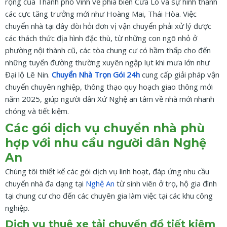
rộng của Thành phố Vinh về phía biển Cửa Lò và sự hình thành
các cực tăng trưởng mới như Hoàng Mai, Thái Hòa. Việc
chuyển nhà tại đây đòi hỏi đơn vị vận chuyển phải xử lý được
các thách thức địa hình đặc thù, từ những con ngõ nhỏ ở
phường nội thành cũ, các tòa chung cư có hầm thấp cho đến
những tuyến đường thường xuyên ngập lụt khi mưa lớn như
Đại lộ Lê Nin.
Chuyển Nhà Trọn Gói 24h
cung cấp giải pháp vận
chuyển chuyên nghiệp, thông thạo quy hoạch giao thông mới
năm 2025, giúp người dân Xứ Nghệ an tâm về nhà mới nhanh
chóng và tiết kiệm.
Các gói dịch vụ chuyển nhà phù
hợp với nhu cầu người dân Nghệ
An
Chúng tôi thiết kế các gói dịch vụ linh hoạt, đáp ứng nhu cầu
chuyển nhà đa dạng tại
Nghệ An
từ sinh viên ở trọ, hộ gia đình
tại chung cư cho đến các chuyên gia làm việc tại các khu công
nghiệp.
Dịch vụ thuê xe tải chuyển đồ tiết kiệm