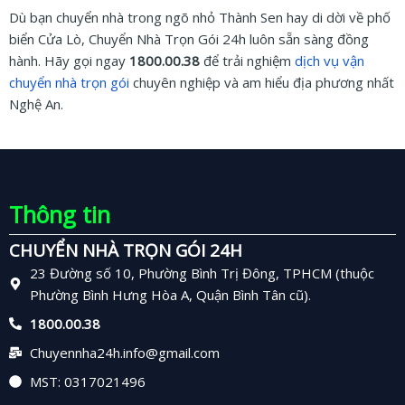
Dù bạn chuyển nhà trong ngõ nhỏ Thành Sen hay di dời về phố
biển Cửa Lò, Chuyển Nhà Trọn Gói 24h luôn sẵn sàng đồng
hành. Hãy gọi ngay
1800.00.38
để trải nghiệm
dịch vụ vận
chuyển nhà trọn gói
chuyên nghiệp và am hiểu địa phương nhất
Nghệ An.
Thông tin
CHUYỂN NHÀ TRỌN GÓI 24H
23 Đường số 10, Phường Bình Trị Đông, TPHCM (thuộc
Phường Bình Hưng Hòa A, Quận Bình Tân cũ).
1800.00.38
Chuyennha24h.info@gmail.com
MST: 0317021496