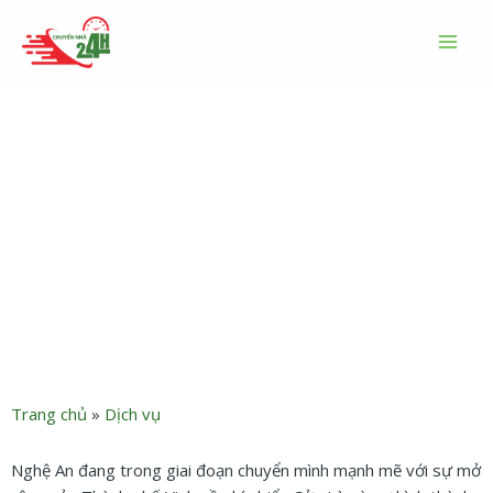
Nhảy
MAI
tới
MEN
nội
dung
Dịch vụ chuyển nhà Nghệ
An trọn gói giá rẻ uy tín
2026
Trang chủ
»
Dịch vụ
Nghệ An đang trong giai đoạn chuyển mình mạnh mẽ với sự mở