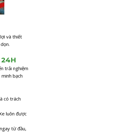
ợi và thiết
 dọn.
i 24H
ến trải nghiệm
à minh bạch
à có trách
 Xe luôn được
 ngay từ đầu,