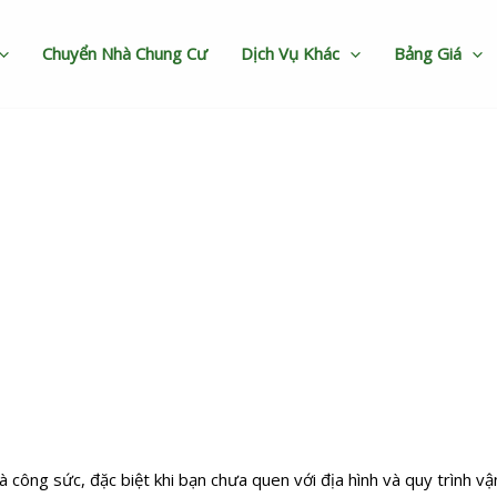
Chuyển Nhà Chung Cư
Dịch Vụ Khác
Bảng Giá
 nhà Phú Thọ an toàn, đúng g
à công sức, đặc biệt khi bạn chưa quen với địa hình và quy trình vậ