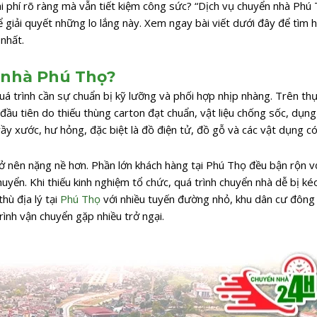
 phí rõ ràng mà vẫn tiết kiệm công sức? “Dịch vụ chuyển nhà Phú 
 giải quyết những lo lắng này. Xem ngay bài viết dưới đây để tìm h
nhất.
n nhà Phú Thọ?
á trình cần sự chuẩn bị kỹ lưỡng và phối hợp nhịp nhàng. Trên thự
đầu tiên do thiếu thùng carton đạt chuẩn, vật liệu chống sốc, dụng
ầy xước, hư hỏng, đặc biệt là đồ điện tử, đồ gỗ và các vật dụng có 
rở nên nặng nề hơn. Phần lớn khách hàng tại Phú Thọ đều bận rộn vớ
uyển. Khi thiếu kinh nghiệm tổ chức, quá trình chuyển nhà dễ bị ké
hù địa lý tại
Phú Thọ
với nhiều tuyến đường nhỏ, khu dân cư đông
rình vận chuyển gặp nhiều trở ngại.