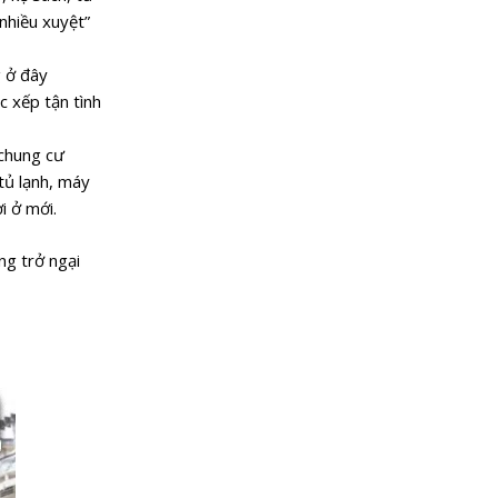
“nhiều xuyệt”
g ở đây
c xếp tận tình
chung cư
tủ lạnh, máy
i ở mới.
ng trở ngại