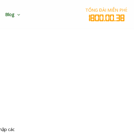
TỔNG ĐÀI MIỄN PHÍ:
Blog
1800.00.38
 nhanh chóng tiện lợi
hập các