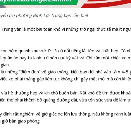
yển trọ phường Bình Lợi Trung bạn cần biết
 Trung vẫn là một bài toán khó vì những trở ngại thực tế mà ít ng
on hẻm quanh khu vực P.13 cũ nổi tiếng lắt léo và chật hẹp. Có n
ủ quần áo hay tủ lạnh trở nên cực kỳ vất vả. Chỉ cần một chiếc xe
gian.
là những “điểm đen” về giao thông. Nếu bạn dời nhà vào tầm 4-5 g
Việc xe phải thắng gấp liên tục không chỉ gây mệt mỏi mà còn khi
, vỉa hè thường hẹp và kín chỗ buôn bán. Rất khó để tìm được kho
 khiến thợ phải khênh bộ quãng đường dài, vừa tốn sức vừa dễ làm 
 định rất nghiêm về giờ giấc xe lớn lưu thông. Nếu không rành luật
ễ giờ bàn giao phòng.