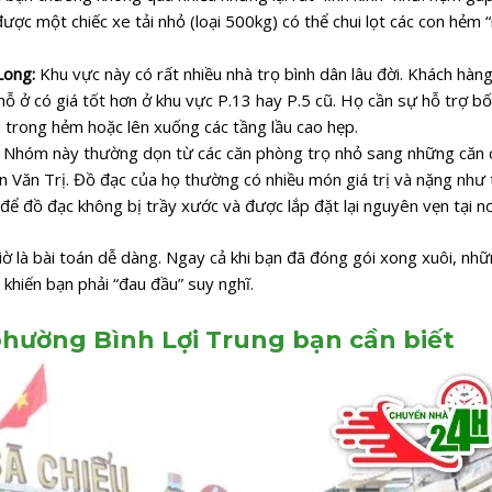
được một chiếc xe tải nhỏ (loại 500kg) có thể chui lọt các con hẻm 
 Long:
Khu vực này có rất nhiều nhà trọ bình dân lâu đời. Khách hàn
ỗ ở có giá tốt hơn ở khu vực P.13 hay P.5 cũ. Họ cần sự hỗ trợ bố
trong hẻm hoặc lên xuống các tầng lầu cao hẹp.
:
Nhóm này thường dọn từ các căn phòng trọ nhỏ sang những căn 
 Văn Trị. Đồ đạc của họ thường có nhiều món giá trị và nặng như 
ao để đồ đạc không bị trầy xước và được lắp đặt lại nguyên vẹn tại nơ
iờ là bài toán dễ dàng. Ngay cả khi bạn đã đóng gói xong xuôi, nhữ
khiến bạn phải “đau đầu” suy nghĩ.
hường Bình Lợi Trung bạn cần biết