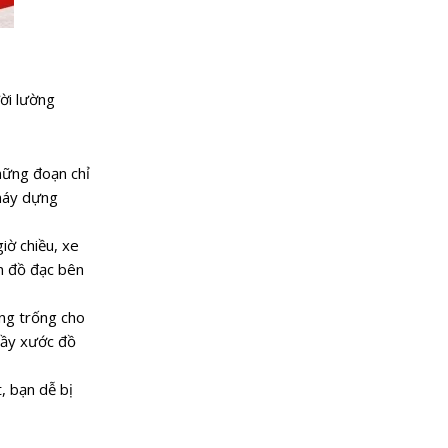
ười lường
hững đoạn chỉ
 máy dựng
iờ chiều, xe
ến đồ đạc bên
ảng trống cho
trầy xước đồ
, bạn dễ bị