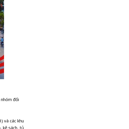
g nhóm đối
) và các khu
 kệ sách, tủ