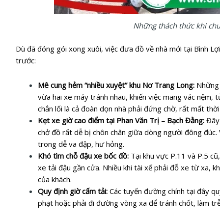
Những thách thức khi chu
Dù đã đóng gói xong xuôi, việc đưa đồ về nhà mới tại Bình Lợi
trước:
Mê cung hẻm “nhiều xuyệt” khu Nơ Trang Long:
Những c
vừa hai xe máy tránh nhau, khiến việc mang vác nệm, t
chắn lối là cả đoàn dọn nhà phải đứng chờ, rất mất thời 
Kẹt xe giờ cao điểm tại Phan Văn Trị – Bạch Đằng:
Đây 
chở đồ rất dễ bị chôn chân giữa dòng người đông đúc. 
trong dễ va đập, hư hỏng.
Khó tìm chỗ đậu xe bốc đồ:
Tại khu vực P.11 và P.5 cũ
xe tải đậu gần cửa. Nhiều khi tài xế phải đỗ xe từ xa,
của khách.
Quy định giờ cấm tải:
Các tuyến đường chính tại đây quy
phạt hoặc phải đi đường vòng xa để tránh chốt, làm tr