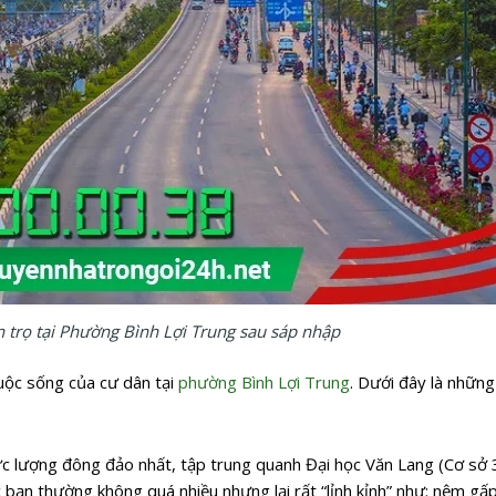
 trọ tại Phường Bình Lợi Trung sau sáp nhập
cuộc sống của cư dân tại
phường Bình Lợi Trung
. Dưới đây là nhữn
ực lượng đông đảo nhất, tập trung quanh Đại học Văn Lang (Cơ sở 3
n thường không quá nhiều nhưng lại rất “lỉnh kỉnh” như: nệm gấp,