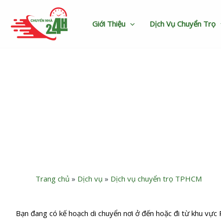
Nhảy
tới
Giới Thiệu
Dịch Vụ Chuyển Trọ
nội
dung
Dịch vụ chuyển trọ P
Trang chủ
»
Dịch vụ
»
Dịch vụ chuyển trọ TPHCM
Bạn đang có kế hoạch di chuyển nơi ở đến hoặc đi từ khu vự