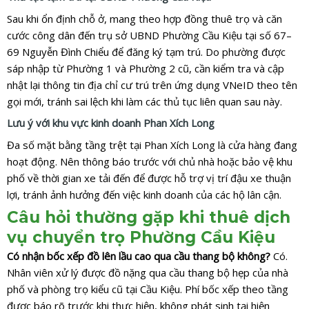
Sau khi ổn định chỗ ở, mang theo hợp đồng thuê trọ và căn
cước công dân đến trụ sở UBND Phường Cầu Kiệu tại số 67–
69 Nguyễn Đình Chiểu để đăng ký tạm trú. Do phường được
sáp nhập từ Phường 1 và Phường 2 cũ, cần kiểm tra và cập
nhật lại thông tin địa chỉ cư trú trên ứng dụng VNeID theo tên
gọi mới, tránh sai lệch khi làm các thủ tục liên quan sau này.
Lưu ý với khu vực kinh doanh Phan Xích Long
Đa số mặt bằng tầng trệt tại Phan Xích Long là cửa hàng đang
hoạt động. Nên thông báo trước với chủ nhà hoặc bảo vệ khu
phố về thời gian xe tải đến để được hỗ trợ vị trí đậu xe thuận
lợi, tránh ảnh hưởng đến việc kinh doanh của các hộ lân cận.
Câu hỏi thường gặp khi thuê dịch
vụ chuyển trọ Phường Cầu Kiệu
Có nhận bốc xếp đồ lên lầu cao qua cầu thang bộ không?
Có.
Nhân viên xử lý được đồ nặng qua cầu thang bộ hẹp của nhà
phố và phòng trọ kiểu cũ tại Cầu Kiệu. Phí bốc xếp theo tầng
được báo rõ trước khi thực hiện, không phát sinh tại hiện