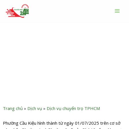
Nhảy
MAI
tới
MEN
nội
dung
Dịch vụ chuyển trọ Phường
Cầu Kiệu giá rẻ nhanh
chóng an toàn
Trang chủ
»
Dịch vụ
»
Dịch vụ chuyển trọ TPHCM
Phường Cầu Kiệu hình thành từ ngày 01/07/2025 trên cơ sở