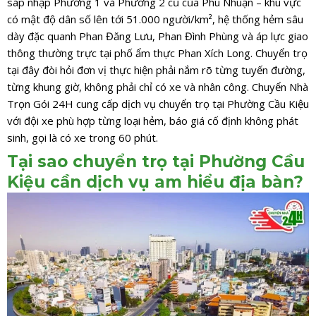
sáp nhập Phường 1 và Phường 2 cũ của Phú Nhuận – khu vực
có mật độ dân số lên tới 51.000 người/km², hệ thống hẻm sâu
dày đặc quanh Phan Đăng Lưu, Phan Đình Phùng và áp lực giao
thông thường trực tại phố ẩm thực Phan Xích Long. Chuyển trọ
tại đây đòi hỏi đơn vị thực hiện phải nắm rõ từng tuyến đường,
từng khung giờ, không phải chỉ có xe và nhân công. Chuyển Nhà
Trọn Gói 24H cung cấp dịch vụ chuyển trọ tại Phường Cầu Kiệu
với đội xe phù hợp từng loại hẻm, báo giá cố định không phát
sinh, gọi là có xe trong 60 phút.
Tại sao chuyển trọ tại Phường Cầu
Kiệu cần dịch vụ am hiểu địa bàn?