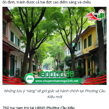
ổn định, tránh được cả hai đợt cao điểm sáng và chiều.
Những lưu ý “vàng” về giờ giấc và hành chính tại Phường Cầu
Kiệu mới
Thủ tục tạm trú tại UBND Phường Cầu Kiệu