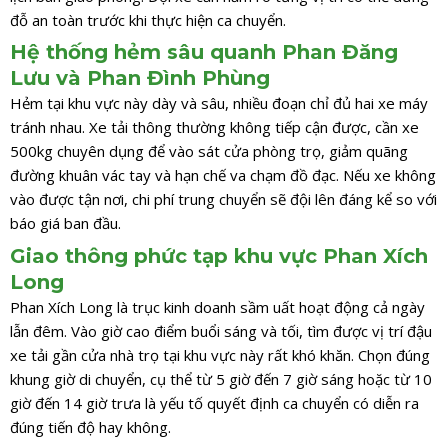
đỗ an toàn trước khi thực hiện ca chuyển.
Hệ thống hẻm sâu quanh Phan Đăng
Lưu và Phan Đình Phùng
Hẻm tại khu vực này dày và sâu, nhiều đoạn chỉ đủ hai xe máy
tránh nhau. Xe tải thông thường không tiếp cận được, cần xe
500kg chuyên dụng để vào sát cửa phòng trọ, giảm quãng
đường khuân vác tay và hạn chế va chạm đồ đạc. Nếu xe không
vào được tận nơi, chi phí trung chuyển sẽ đội lên đáng kể so với
báo giá ban đầu.
Giao thông phức tạp khu vực Phan Xích
Long
Phan Xích Long là trục kinh doanh sầm uất hoạt động cả ngày
lẫn đêm. Vào giờ cao điểm buổi sáng và tối, tìm được vị trí đậu
xe tải gần cửa nhà trọ tại khu vực này rất khó khăn. Chọn đúng
khung giờ di chuyển, cụ thể từ 5 giờ đến 7 giờ sáng hoặc từ 10
giờ đến 14 giờ trưa là yếu tố quyết định ca chuyển có diễn ra
đúng tiến độ hay không.