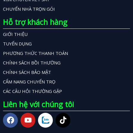
CHUYỂN NHÀ TRỌN GÓI
Hỗ trợ khách hàng
GIỚI THIỆU
TUYỂN DỤNG
PHƯƠNG THỨC THANH TOÁN
CHÍNH SÁCH BỒI THƯỜNG
CHÍNH SÁCH BẢO MẬT
CẨM NANG CHUYỂN TRỌ
CÁC CÂU HỎI THƯỜNG GẶP
Liên hệ với chúng tôi
F
Y
T
a
o
i
c
u
k