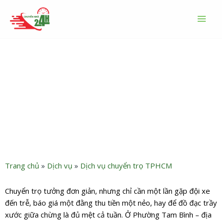
Nhảy
MAI
tới
MEN
nội
dung
Dịch vụ chuyển trọ Phường
Tam Bình giá rẻ uy tín
Trang chủ
»
Dịch vụ
»
Dịch vụ chuyển trọ TPHCM
Chuyển trọ tưởng đơn giản, nhưng chỉ cần một lần gặp đội xe
đến trễ, báo giá một đằng thu tiền một nẻo, hay để đồ đạc trầy
xước giữa chừng là đủ mệt cả tuần. Ở Phường Tam Bình – địa