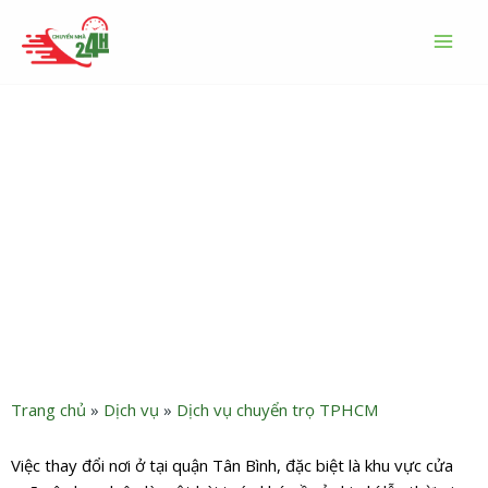
Nhảy
MAI
tới
MEN
nội
dung
Chuyển trọ phường Tân Sơn
Nhất giá rẻ uy tín chuyên
nghiệp
Trang chủ
»
Dịch vụ
»
Dịch vụ chuyển trọ TPHCM
Việc thay đổi nơi ở tại quận Tân Bình, đặc biệt là khu vực cửa