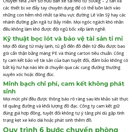
Chuyển Nhà 24H sở hữu dàn xe tải nhỏ từ 500kg – 2 tấn và
các thiết bị xe đẩy tay chuyên dụng để có thể luồn lách vào
những con hẻm nhỏ nhất tại khu vực đường Lê Văn Sỹ hay các
nhánh đường gần ngã tư Bảy Hiền. Mọi ngóc ngách khó nhằn
đều không làm khó được đội ngũ bốc xếp lành nghề.
Kỹ thuật bọc lót và bảo vệ tài sản tỉ mỉ
Mọi đồ dùng từ máy lạnh, tủ gỗ đến đồ điện tử đều được bao
gói cẩn thận bằng màng PE và thùng carton tiêu chuẩn. Công
ty cam kết bảo vệ tài sản của bạn tuyệt đối, đảm bảo không có
bất kỳ hư hại nào khi di chuyển qua các cung đường thường
xuyên xóc hoặc đông đúc.
Minh bạch chi phí, cam kết không phát
sinh
Mọi mức phí đều được thông báo rõ ràng sau khi khảo sát thực
tế quãng đường và khối lượng đồ đạc. Công ty cam kết giữ
đúng giá hợp đồng, tuyệt đối không tự ý tăng phí dù gặp tình
trạng kẹt xe kéo dài hoặc phát sinh thêm đồ.
Quy trình 6 bước chuyển phòng