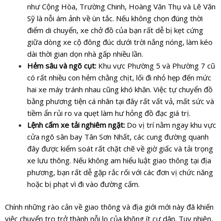
như Cộng Hòa, Trường Chinh, Hoàng Văn Thụ và Lê Văn
Sỹ là nỗi ám ảnh về ùn tắc. Nếu không chọn đúng thời
điểm di chuyển, xe chở đồ của bạn rất dễ bị kẹt cứng
giữa dòng xe cộ đông đúc dưới trời nắng nóng, làm kéo
dài thời gian dọn nhà gấp nhiều lần.
Hẻm sâu và ngõ cụt:
Khu vực Phường 5 và Phường 7 cũ
có rất nhiều con hẻm chằng chịt, lối đi nhỏ hẹp đến mức
hai xe máy tránh nhau cũng khó khăn. Việc tự chuyển đồ
bằng phương tiện cá nhân tại đây rất vất vả, mất sức và
tiềm ẩn rủi ro va quẹt làm hư hỏng đồ đạc giá trị.
Lệnh cấm xe tải nghiêm ngặt:
Do vị trí nằm ngay khu vực
cửa ngõ sân bay Tân Sơn Nhất, các cung đường quanh
đây được kiểm soát rất chặt chẽ về giờ giấc và tải trọng
xe lưu thông. Nếu không am hiểu luật giao thông tại địa
phương, bạn rất dễ gặp rắc rối với các đơn vị chức năng
hoặc bị phạt vì đi vào đường cấm.
Chính những rào cản về giao thông và địa giới mới này đã khiến
việc chuyển trọ trở thành nỗi lo của không ít cư dân. Tuy nhiên,