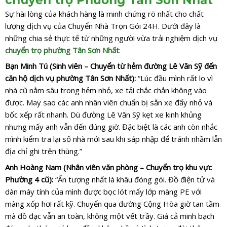
Sự hài lòng của khách hàng là minh chứng rõ nhất cho chất
lượng dịch vụ của Chuyển Nhà Trọn Gói 24H. Dưới đây là
những chia sẻ thực tế từ những người vừa trải nghiệm dịch vụ
chuyển trọ phường Tân Sơn Nhất
:
Bạn Minh Tú (Sinh viên – Chuyển từ hẻm đường Lê Văn Sỹ đến
căn hộ dịch vụ phường Tân Sơn Nhất):
“Lúc đầu mình rất lo vì
nhà cũ nằm sâu trong hẻm nhỏ, xe tải chắc chắn không vào
được. May sao các anh nhân viên chuẩn bị sẵn xe đẩy nhỏ và
bốc xếp rất nhanh. Dù đường Lê Văn Sỹ kẹt xe kinh khủng
nhưng mấy anh vẫn đến đúng giờ. Đặc biệt là các anh còn nhắc
mình kiểm tra lại số nhà mới sau khi sáp nhập để tránh nhầm lẫn
địa chỉ ghi trên thùng.”
Anh Hoàng Nam (Nhân viên văn phòng – Chuyển trọ khu vực
Phường 4 cũ):
“Ấn tượng nhất là khâu đóng gói. Đồ điện tử và
dàn máy tính của mình được bọc lót mấy lớp màng PE với
màng xốp hơi rất kỹ. Chuyển qua đường Cộng Hòa giờ tan tầm
mà đồ đạc vẫn an toàn, không một vết trầy. Giá cả minh bạch