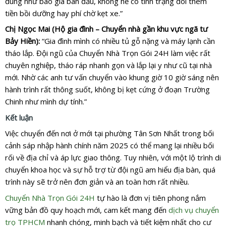
đúng như báo giá ban đầu, không hề có tình trạng đòi thêm
tiền bồi dưỡng hay phí chờ kẹt xe.”
Chị Ngọc Mai (Hộ gia đình – Chuyển nhà gần khu vực ngã tư
Bảy Hiền):
“Gia đình mình có nhiều tủ gỗ nặng và máy lạnh cần
tháo lắp. Đội ngũ của Chuyển Nhà Trọn Gói 24H làm việc rất
chuyên nghiệp, tháo ráp nhanh gọn và lắp lại y như cũ tại nhà
mới. Nhờ các anh tư vấn chuyển vào khung giờ 10 giờ sáng nên
hành trình rất thông suốt, không bị kẹt cứng ở đoạn Trường
Chinh như mình dự tính.”
Kết luận
Việc chuyển đến nơi ở mới tại phường Tân Sơn Nhất trong bối
cảnh sáp nhập hành chính năm 2025 có thể mang lại nhiều bối
rối về địa chỉ và áp lực giao thông. Tuy nhiên, với một lộ trình di
chuyển khoa học và sự hỗ trợ từ đội ngũ am hiểu địa bàn, quá
trình này sẽ trở nên đơn giản và an toàn hơn rất nhiều.
Chuyển Nhà Trọn Gói 24H
tự hào là đơn vị tiên phong nắm
vững bản đồ quy hoạch mới, cam kết mang đến
dịch vụ chuyển
trọ TPHCM
nhanh chóng, minh bạch và tiết kiệm nhất cho cư