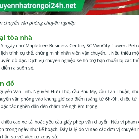
ện chuyển văn phòng chuyên nghiệp
ại tòa nhà
–5 ngày như Mapletree Business Centre, SC VivoCity Tower, Petr
lịch trình cụ thể, chứng minh nhân viên vận chuyển,… Nếu thiếu mộ
uyển đồ đạc. Dịch vụ chuyên nghiệp sẽ hỗ trợ bạn chuẩn bị các thủ
 diễn ra suôn sẻ.
ển đồ
Nguyễn Văn Linh, Nguyễn Hữu Thọ, cầu Phú Mỹ, cầu Tân Thuận, nh
chuyển văn phòng vào khung giờ cao điểm (sáng từ 6h-9h, chiều từ
 hoặc tắc nghẽn dẫn đến chậm trễ nghiêm trọng.
hiều cao xe tải hoặc yêu cầu giấy phép vận chuyển. Nếu vi phạm c
ọn trong ngày như kế hoạch. Đây là lý do vì sao các đơn vị chuyên
n hẳn so với việc tự xoay sở.