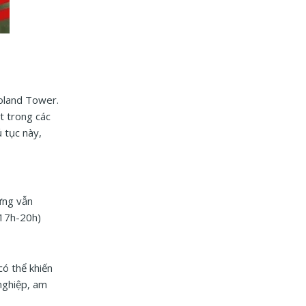
oland Tower.
t trong các
 tục này,
ưng vẫn
 17h-20h)
ó thể khiến
 nghiệp, am