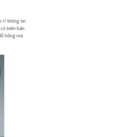
 rỉ thông tin
 có biên bản
à lỗ hổng mà