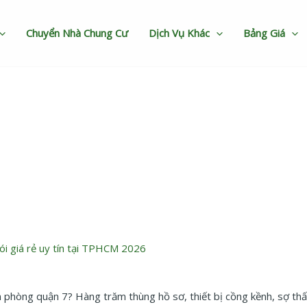
Chuyển Nhà Chung Cư
Dịch Vụ Khác
Bảng Giá
 quận 7 trọn gói, an toàn gọ
ói giá rẻ uy tín tại TPHCM 2026
ăn phòng quận 7? Hàng trăm thùng hồ sơ, thiết bị cồng kềnh, sợ thấ