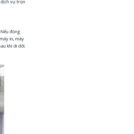
 dịch vụ trọn
… Nếu đóng
 máy in, máy
u khi di dời.