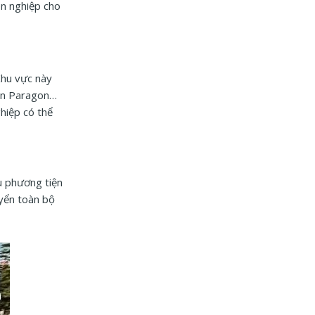
ên nghiệp cho
Khu vực này
gon Paragon…
hiệp có thể
u phương tiện
uyển toàn bộ