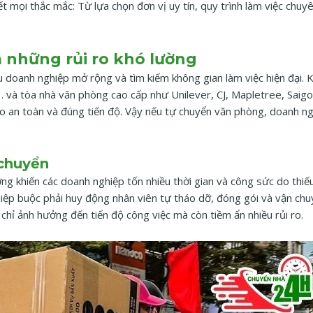
ết mọi thắc mắc: Từ lựa chọn đơn vị uy tín, quy trình làm việc chuy
 những rủi ro khó lường
 doanh nghiệp mở rộng và tìm kiếm không gian làm việc hiện đại. 
Z,… và tòa nhà văn phòng cao cấp như Unilever, CJ, Mapletree, Sai
o an toàn và đúng tiến độ. Vậy nếu tự chuyển văn phòng, doanh ng
 chuyển
ng khiến các doanh nghiệp tốn nhiều thời gian và công sức do thiế
iệp buộc phải huy động nhân viên tự tháo dỡ, đóng gói và vận ch
g chỉ ảnh hưởng đến tiến độ công việc mà còn tiềm ẩn nhiều rủi ro.