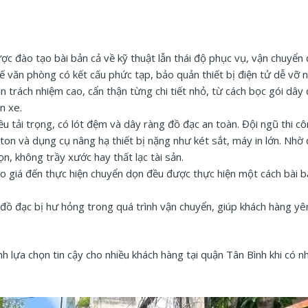
c đào tạo bài bản cả về kỹ thuật lẫn thái độ phục vụ, vận chuyển
 văn phòng có kết cấu phức tạp, bảo quản thiết bị điện tử dễ vỡ 
hần trách nhiệm cao, cẩn thận từng chi tiết nhỏ, từ cách bọc gói dây
n xe.
u tải trọng, có lót đệm và dây ràng đồ đạc an toàn. Đội ngũ thi c
ton và dụng cụ nâng hạ thiết bị nặng như két sắt, máy in lớn. Nhờ
, không trầy xước hay thất lạc tài sản.
o giá đến thực hiện chuyển dọn đều được thực hiện một cách bài b
đồ đạc bị hư hỏng trong quá trình vận chuyển, giúp khách hàng yê
 lựa chọn tin cậy cho nhiều khách hàng tại quận Tân Bình khi có n