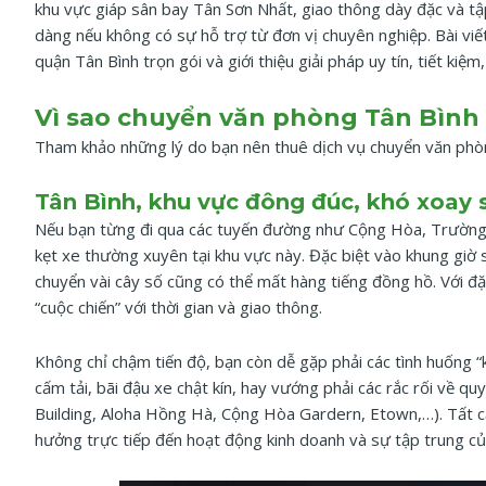
khu vực giáp sân bay Tân Sơn Nhất, giao thông dày đặc và tập
dàng nếu không có sự hỗ trợ từ đơn vị chuyên nghiệp. Bài viế
quận Tân Bình trọn gói và giới thiệu giải pháp uy tín, tiết kiệ
Vì sao chuyển văn phòng Tân Bình
Tham khảo những lý do bạn nên thuê dịch vụ chuyển văn phò
Tân Bình, khu vực đông đúc, khó xoay 
Nếu bạn từng đi qua các tuyến đường như Cộng Hòa, Trường 
kẹt xe thường xuyên tại khu vực này. Đặc biệt vào khung giờ s
chuyển vài cây số cũng có thể mất hàng tiếng đồng hồ. Với đ
“cuộc chiến” với thời gian và giao thông.
Không chỉ chậm tiến độ, bạn còn dễ gặp phải các tình huống
cấm tải, bãi đậu xe chật kín, hay vướng phải các rắc rối về q
Building, Aloha Hồng Hà, Cộng Hòa Gardern, Etown,…). Tất cả
hưởng trực tiếp đến hoạt động kinh doanh và sự tập trung củ