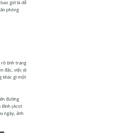
bao giờ là dễ
 văn phòng
rõ tình trạng
n đặc, việc di
g khác gì một
uyến đường
n Bình (Acot
ều ngày, ảnh