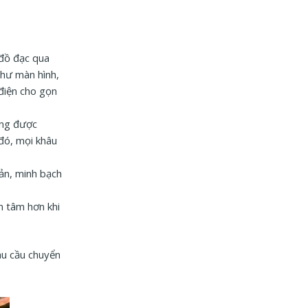
 đồ đạc qua
như màn hình,
 điện cho gọn
ông được
 đó, mọi khâu
ản, minh bạch
n tâm hơn khi
hu cầu chuyển