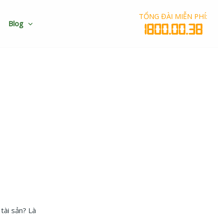
TỔNG ĐÀI MIỄN PHÍ:
Blog
1800.00.38
an toàn, tiết kiệm
tài sản? Là