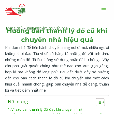
Nhảy
MAI
tới
MEN
nội
dung
Trang chủ
»
Kinh nghiệm chuyển nhà
Hướng dẫn thanh lý đồ cũ khi
chuyển nhà hiệu quả
Khi dọn nhà để tiến hành chuyển sang nơi ở mới, nhiều người
không khỏi đau đầu vì sẽ có hàng tá những đồ vật linh tinh,
những món đồ đã lâu không sử dụng hoặc đã hư hỏng,…Vậy
cần phải giải quyết chúng như thế nào cho vừa gọn gàng,
hợp lý mà không để lãng phí? Bài viết dưới đây sẽ hướng
dẫn cho bạn cách thanh lý đồ cũ khi chuyển nhà một cách
hiệu quả, nhanh chóng, giúp bạn chuyển nhà dễ dàng, thuận
lợi và tiết kiệm nhất nhé!
Nội dung
Vì sao cần thanh lý đồ đạc khi chuyển nhà?