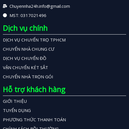
Chuyennha24h.info@gmail.com
MST: 0317021496
Dịch vụ chính
DỊCH VỤ CHUYỂN TRỌ TPHCM
CHUYỂN NHÀ CHUNG CƯ
DỊCH VỤ CHUYỂN ĐỒ
VẬN CHUYỂN KÉT SẮT
CHUYỂN NHÀ TRỌN GÓI
Hỗ trợ khách hàng
GIỚI THIỆU
TUYỂN DỤNG
PHƯƠNG THỨC THANH TOÁN
CHÍNH SÁCH BỒI THƯỜNG