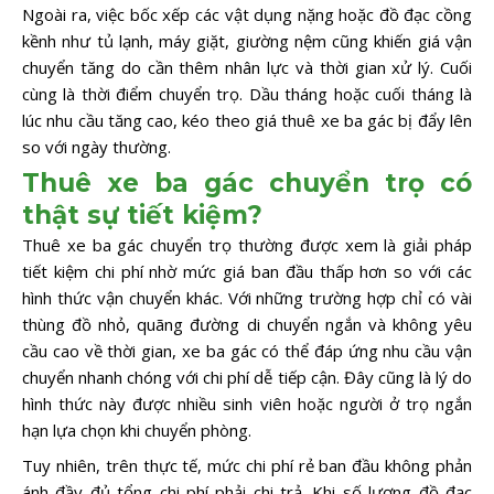
Ngoài ra, việc bốc xếp các vật dụng nặng hoặc đồ đạc cồng
kềnh như tủ lạnh, máy giặt, giường nệm cũng khiến giá vận
chuyển tăng do cần thêm nhân lực và thời gian xử lý. Cuối
cùng là thời điểm chuyển trọ. Dầu tháng hoặc cuối tháng là
lúc nhu cầu tăng cao, kéo theo giá thuê xe ba gác bị đẩy lên
so với ngày thường.
Thuê xe ba gác chuyển trọ có
thật sự tiết kiệm?
Thuê xe ba gác chuyển trọ thường được xem là giải pháp
tiết kiệm chi phí nhờ mức giá ban đầu thấp hơn so với các
hình thức vận chuyển khác. Với những trường hợp chỉ có vài
thùng đồ nhỏ, quãng đường di chuyển ngắn và không yêu
cầu cao về thời gian, xe ba gác có thể đáp ứng nhu cầu vận
chuyển nhanh chóng với chi phí dễ tiếp cận. Đây cũng là lý do
hình thức này được nhiều sinh viên hoặc người ở trọ ngắn
hạn lựa chọn khi chuyển phòng.
Tuy nhiên, trên thực tế, mức chi phí rẻ ban đầu không phản
ánh đầy đủ tổng chi phí phải chi trả. Khi số lượng đồ đạc