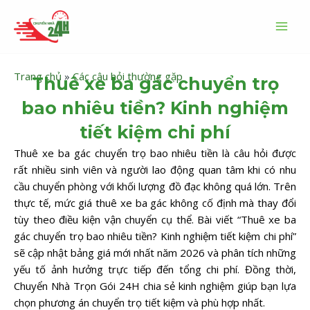
Nhảy
MAI
tới
MEN
nội
dung
Trang chủ
»
Các câu hỏi thường gặp
Thuê xe ba gác chuyển trọ
bao nhiêu tiền? Kinh nghiệm
tiết kiệm chi phí
Thuê xe ba gác chuyển trọ bao nhiêu tiền là câu hỏi được
rất nhiều sinh viên và người lao động quan tâm khi có nhu
cầu chuyển phòng với khối lượng đồ đạc không quá lớn. Trên
thực tế, mức giá thuê xe ba gác không cố định mà thay đổi
tùy theo điều kiện vận chuyển cụ thể. Bài viết “Thuê xe ba
gác chuyển trọ bao nhiêu tiền? Kinh nghiệm tiết kiệm chi phí”
sẽ cập nhật bảng giá mới nhất năm 2026 và phân tích những
yếu tố ảnh hưởng trực tiếp đến tổng chi phí. Đồng thời,
Chuyển Nhà Trọn Gói 24H chia sẻ kinh nghiệm giúp bạn lựa
chọn phương án chuyển trọ tiết kiệm và phù hợp nhất.