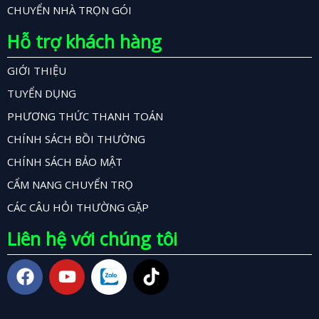
CHUYỂN NHÀ TRỌN GÓI
Hỗ trợ khách hàng
GIỚI THIỆU
TUYỂN DỤNG
PHƯƠNG THỨC THANH TOÁN
CHÍNH SÁCH BỒI THƯỜNG
CHÍNH SÁCH BẢO MẬT
CẨM NANG CHUYỂN TRỌ
CÁC CÂU HỎI THƯỜNG GẶP
Liên hệ với chúng tôi
F
Y
T
a
o
i
c
u
k