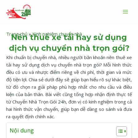
Nhảy
MAI
tới
MEN
nội
dung
Trang chủ
»
Kinh nghiệm chuyển nhà
Nên thuê xe tải hay sử dụng
dịch vụ chuyển nhà trọn gói?
Khi chuẩn bị chuyển nhà, nhiều người băn khoăn nên thuê xe
tải hay sử dụng dịch vụ chuyển nhà trọn gói? Mỗi hình thức
đều có ưu và nhược điểm riêng về chi phí, thời gian và mức
độ tiện lợi. Chia sẻ dưới đây sẽ giúp bạn hiểu rõ sự khác biệt,
từ đó chọn ra giải pháp phù hợp nhất cho nhu cầu và điều
kiện của bản thân. Bài viết cũng tổng hợp nhận định thực tế
từ Chuyển Nhà Trọn Gói 24h, đơn vị có kinh nghiệm trong cả
hai hình thức vận chuyển, giúp bạn dễ dàng so sánh và đưa
ra quyết định chính xác.
Nội dung