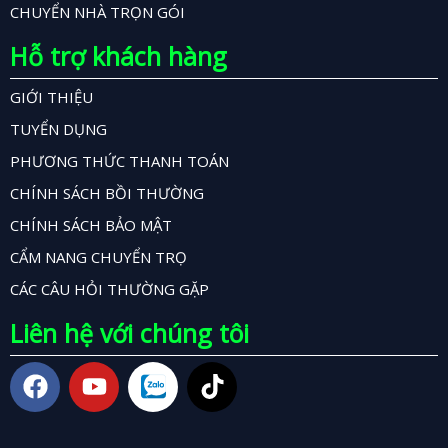
CHUYỂN NHÀ TRỌN GÓI
Hỗ trợ khách hàng
GIỚI THIỆU
TUYỂN DỤNG
PHƯƠNG THỨC THANH TOÁN
CHÍNH SÁCH BỒI THƯỜNG
CHÍNH SÁCH BẢO MẬT
CẨM NANG CHUYỂN TRỌ
CÁC CÂU HỎI THƯỜNG GẶP
Liên hệ với chúng tôi
F
Y
T
a
o
i
c
u
k
e
t
t