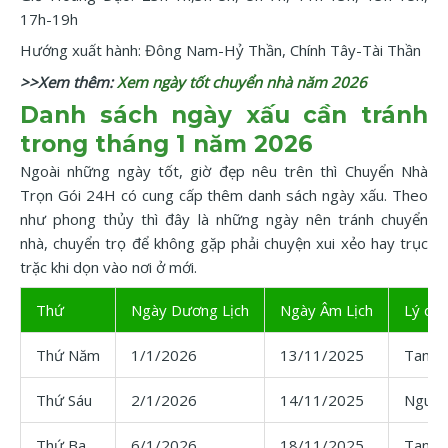
17h-19h
Hướng xuất hành: Đông Nam-Hỷ Thần, Chính Tây-Tài Thần
>>Xem thêm:
Xem ngày tốt chuyển nhà năm 2026
Danh sách ngày xấu cần tránh
trong tháng 1 năm 2026
Ngoài những ngày tốt, giờ đẹp nêu trên thì Chuyển Nhà
Trọn Gói 24H có cung cấp thêm danh sách ngày xấu. Theo
như phong thủy thì đây là những ngày nên tránh chuyển
nhà, chuyển trọ để không gặp phải chuyện xui xẻo hay trục
trặc khi dọn vào nơi ở mới.
Thứ
Ngày Dương Lịch
Ngày Âm Lịch
Lý do
Thứ Năm
1/1/2026
13/11/2025
Tam 
Thứ Sáu
2/1/2026
14/11/2025
Nguyệ
Thứ Ba
6/1/2026
18/11/2025
Tam 