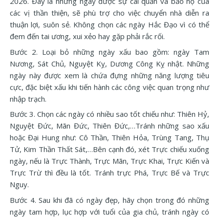
2026. Đây là những ngày được sự cai quản và bảo hộ của
các vị thần thiện, sẽ phù trợ cho việc chuyển nhà diễn ra
thuận lợi, suôn sẻ. Không chọn các ngày Hắc Đạo vì có thể
đem đến tai ương, xui xẻo hay gặp phải rắc rối.
Bước 2. Loại bỏ những ngày xấu bao gồm: ngày Tam
Nương, Sát Chủ, Nguyệt Kỵ, Dương Công Kỵ nhật. Những
ngày này được xem là chứa đựng những năng lượng tiêu
cực, đặc biệt xấu khi tiến hành các công việc quan trọng như
nhập trạch.
Bước 3. Chọn các ngày có nhiều sao tốt chiếu như: Thiên Hỷ,
Nguyệt Đức, Mãn Đức, Thiên Đức,…Tránh những sao xấu
hoặc Đại Hung như: Cô Thần, Thiên Hỏa, Trùng Tang, Thụ
Tử, Kim Thần Thất Sát,…Bên cạnh đó, xét Trực chiếu xuống
ngày, nếu là Trực Thành, Trực Mãn, Trực Khai, Trực Kiến và
Trực Trừ thì đều là tốt. Tránh trực Phá, Trực Bế và Trực
Nguy.
Bước 4. Sau khi đã có ngày đẹp, hãy chọn trong đó những
ngày tam hợp, lục hợp với tuổi của gia chủ, tránh ngày có