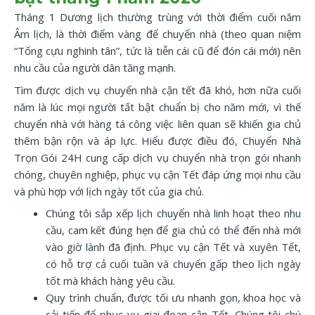
Tháng 1 Dương lịch thường trùng với thời điểm cuối năm
Âm lịch, là thời điểm vàng để chuyển nhà (theo quan niệm
“Tống cựu nghinh tân”, tức là tiễn cái cũ để đón cái mới) nên
nhu cầu của người dân tăng mạnh.
Tìm được dịch vụ chuyển nhà cận tết đã khó, hơn nữa cuối
năm là lúc mọi người tất bật chuẩn bị cho năm mới, vì thế
chuyển nhà với hàng tá công việc liên quan sẽ khiến gia chủ
thêm bận rộn và áp lực. Hiểu được điều đó, Chuyển Nhà
Trọn Gói 24H cung cấp dịch vụ chuyển nhà trọn gói nhanh
chóng, chuyên nghiệp, phục vụ cận Tết đáp ứng mọi nhu cầu
và phù hợp với lịch ngày tốt của gia chủ.
Chúng tôi sắp xếp lịch chuyển nhà linh hoạt theo nhu
cầu, cam kết đúng hẹn để gia chủ có thể đến nhà mới
vào giờ lành đã định. Phục vụ cận Tết và xuyên Tết,
có hỗ trợ cả cuối tuần và chuyển gấp theo lịch ngày
tốt mà khách hàng yêu cầu.
Quy trình chuẩn, được tối ưu nhanh gọn, khoa học và
cải tiến để phục vụ giai đoạn cận Tết. Chúng tôi chú