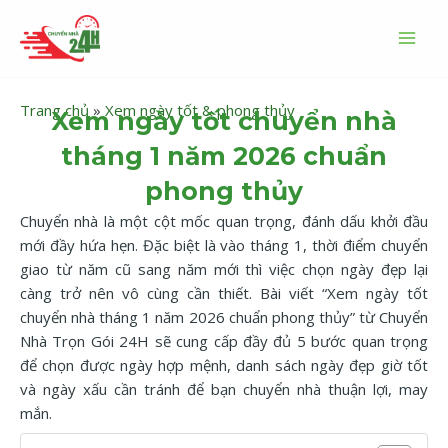
Nhảy
MAI
tới
MEN
nội
dung
Trang chủ
»
Xem ngày tốt & phong thủy
Xem ngày tốt chuyển nhà
tháng 1 năm 2026 chuẩn
phong thủy
Chuyển nhà là một cột mốc quan trọng, đánh dấu khởi đầu
mới đầy hứa hẹn. Đặc biệt là vào tháng 1, thời điểm chuyển
giao từ năm cũ sang năm mới thì việc chọn ngày đẹp lại
càng trở nên vô cùng cần thiết. Bài viết “Xem ngày tốt
chuyển nhà tháng 1 năm 2026 chuẩn phong thủy” từ Chuyển
Nhà Trọn Gói 24H sẽ cung cấp đầy đủ 5 bước quan trọng
để chọn được ngày hợp mệnh, danh sách ngày đẹp giờ tốt
và ngày xấu cần tránh để bạn chuyển nhà thuận lợi, may
mắn.