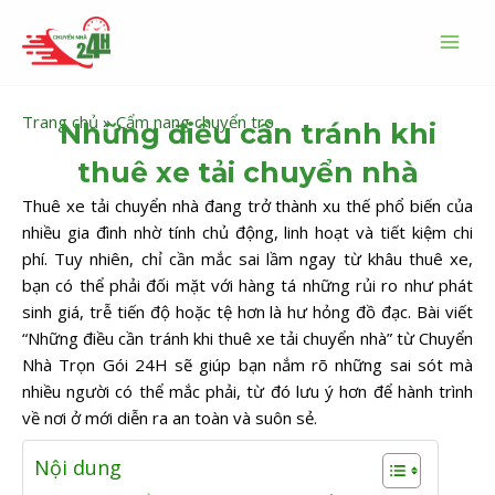
Nhảy
MAI
tới
MEN
nội
dung
Trang chủ
»
Cẩm nang chuyển trọ
Những điều cần tránh khi
thuê xe tải chuyển nhà
Thuê xe tải chuyển nhà đang trở thành xu thế phổ biến của
nhiều gia đình nhờ tính chủ động, linh hoạt và tiết kiệm chi
phí. Tuy nhiên, chỉ cần mắc sai lầm ngay từ khâu thuê xe,
bạn có thể phải đối mặt với hàng tá những rủi ro như phát
sinh giá, trễ tiến độ hoặc tệ hơn là hư hỏng đồ đạc. Bài viết
“Những điều cần tránh khi thuê xe tải chuyển nhà” từ Chuyển
Nhà Trọn Gói 24H sẽ giúp bạn nắm rõ những sai sót mà
nhiều người có thể mắc phải, từ đó lưu ý hơn để hành trình
về nơi ở mới diễn ra an toàn và suôn sẻ.
Nội dung