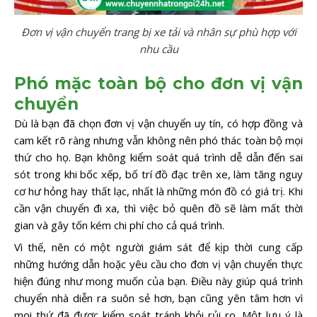
Đơn vị vận chuyển trang bị xe tải và nhân sự phù hợp với
nhu cầu
Phó mặc toàn bộ cho đơn vị vận
chuyển
Dù là bạn đã chọn đơn vị vận chuyển uy tín, có hợp đồng và
cam kết rõ ràng nhưng vẫn không nên phó thác toàn bộ mọi
thứ cho họ. Bạn không kiểm soát quá trình dễ dẫn đến sai
sót trong khi bốc xếp, bố trí đồ đạc trên xe, làm tăng nguy
cơ hư hỏng hay thất lạc, nhất là những món đồ có giá trị. Khi
cần vận chuyển đi xa, thì việc bỏ quên đồ sẽ làm mất thời
gian và gây tốn kém chi phí cho cả quá trình.
Vì thế, nên có một người giám sát để kịp thời cung cấp
những hướng dẫn hoặc yêu cầu cho đơn vị vận chuyển thực
hiện đúng như mong muốn của bạn. Điều này giúp quá trình
chuyển nhà diễn ra suôn sẻ hơn, bạn cũng yên tâm hơn vì
mọi thứ đã được kiểm soát tránh khỏi rủi ro. Một lưu ý là