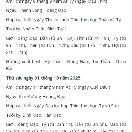
Âm lịch: ngày 6 tháng 9 năm Ất Tỵ (ngày Mậu Thìn)
Ngày: Thanh Long Hoàng Đạo
Hợp các tuổi: Ngày Thìn lục hợp Dậu, tam hợp Thân và Tý.
Tuổi kỵ: Nhâm Tuất, Bính Tuất
Giờ Hoàng Đạo: Dần (từ 3h – 5h), Thìn (từ 7h – 9h), Tỵ (từ
9h – 11h), Thân (từ 15h – 17h), Dậu (từ 17h – 19h), Hợi (từ
21h – 23h).
Hướng xuất hành: Hỷ Thần – Đông Nam, Tài Thần – Chính
Bắc
Thứ sáu ngày 31 tháng 10 năm 2025
Âm lịch: ngày 11 tháng 9 năm Ất Tỵ (ngày Quý Dậu )
Ngày: Kim Đường Hoàng Đạo
Hợp các tuổi: Ngày Dậu lục hợp Thìn, tam hợp Tỵ và Sửu.
Tuổi kỵ: Đinh Mão, Tân Mão
Giờ Hoàng Đạo: Tý (từ 23h-1h), Dần (từ 3h-5h), Mão (từ
5h-7h), Ngọ (từ 11h-13h), Mùi (từ 13h-15h), Dậu (từ 17h-