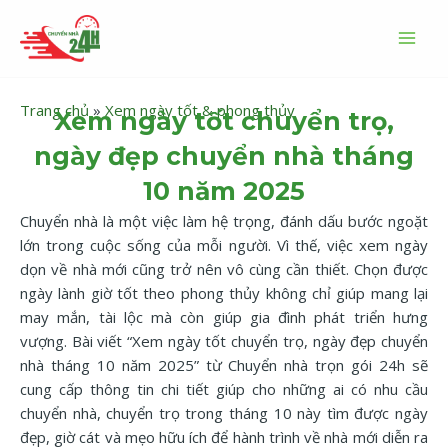
Nhảy
MAI
tới
MEN
nội
dung
Trang chủ
»
Xem ngày tốt & phong thủy
Xem ngày tốt chuyển trọ,
ngày đẹp chuyển nhà tháng
10 năm 2025
Chuyển nhà là một việc làm hệ trọng, đánh dấu bước ngoặt
lớn trong cuộc sống của mỗi người. Vì thế, việc xem ngày
dọn về nhà mới cũng trở nên vô cùng cần thiết. Chọn được
ngày lành giờ tốt theo phong thủy không chỉ giúp mang lại
may mắn, tài lộc mà còn giúp gia đình phát triển hưng
vượng. Bài viết “Xem ngày tốt chuyển trọ, ngày đẹp chuyển
nhà tháng 10 năm 2025” từ Chuyển nhà trọn gói 24h sẽ
cung cấp thông tin chi tiết giúp cho những ai có nhu cầu
chuyển nhà, chuyển trọ trong tháng 10 này tìm được ngày
đẹp, giờ cát và mẹo hữu ích để hành trình về nhà mới diễn ra