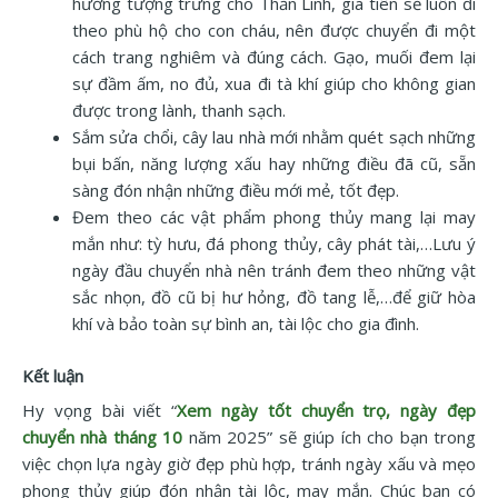
hương tượng trưng cho Thần Linh, gia tiên sẽ luôn đi
theo phù hộ cho con cháu, nên được chuyển đi một
cách trang nghiêm và đúng cách. Gạo, muối đem lại
sự đầm ấm, no đủ, xua đi tà khí giúp cho không gian
được trong lành, thanh sạch.
Sắm sửa chổi, cây lau nhà mới nhằm quét sạch những
bụi bấn, năng lượng xấu hay những điều đã cũ, sẵn
sàng đón nhận những điều mới mẻ, tốt đẹp.
Đem theo các vật phẩm phong thủy mang lại may
mắn như: tỳ hưu, đá phong thủy, cây phát tài,…Lưu ý
ngày đầu chuyển nhà nên tránh đem theo những vật
sắc nhọn, đồ cũ bị hư hỏng, đồ tang lễ,…để giữ hòa
khí và bảo toàn sự bình an, tài lộc cho gia đình.
Kết luận
Hy vọng bài viết “
Xem ngày tốt chuyển trọ, ngày đẹp
chuyển nhà tháng 10
năm 2025” sẽ giúp ích cho bạn trong
việc chọn lựa ngày giờ đẹp phù hợp, tránh ngày xấu và mẹo
phong thủy giúp đón nhận tài lộc, may mắn. Chúc bạn có