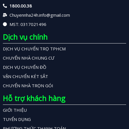
1800.00.38
Chuyennha24h.info@gmail.com
MST: 0317021496
Dịch vụ chính
DỊCH VỤ CHUYỂN TRỌ TPHCM
CHUYỂN NHÀ CHUNG CƯ
DỊCH VỤ CHUYỂN ĐỒ
VẬN CHUYỂN KÉT SẮT
CHUYỂN NHÀ TRỌN GÓI
Hỗ trợ khách hàng
GIỚI THIỆU
TUYỂN DỤNG
PHƯƠNG THỨC THANH TOÁN