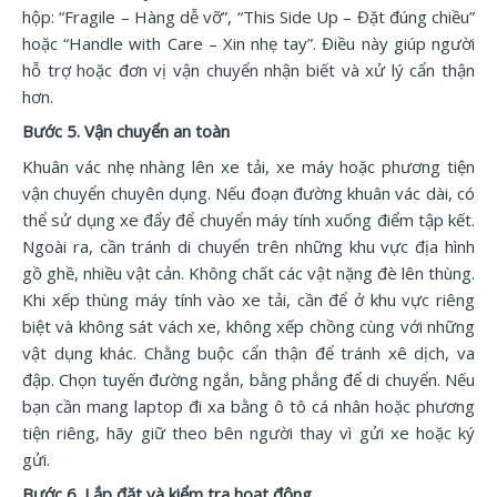
hộp: “Fragile – Hàng dễ vỡ”, “This Side Up – Đặt đúng chiều”
hoặc “Handle with Care – Xin nhẹ tay”. Điều này giúp người
hỗ trợ hoặc đơn vị vận chuyển nhận biết và xử lý cẩn thận
hơn.
Bước 5. Vận chuyển an toàn
Khuân vác nhẹ nhàng lên xe tải, xe máy hoặc phương tiện
vận chuyển chuyên dụng. Nếu đoạn đường khuân vác dài, có
thể sử dụng xe đẩy để chuyển máy tính xuống điểm tập kết.
Ngoài ra, cần tránh di chuyển trên những khu vực địa hình
gồ ghề, nhiều vật cản. Không chất các vật nặng đè lên thùng.
Khi xếp thùng máy tính vào xe tải, cần để ở khu vực riêng
biệt và không sát vách xe, không xếp chồng cùng với những
vật dụng khác. Chằng buộc cẩn thận để tránh xê dịch, va
đập. Chọn tuyến đường ngắn, bằng phẳng để di chuyển. Nếu
bạn cần mang laptop đi xa bằng ô tô cá nhân hoặc phương
tiện riêng, hãy giữ theo bên người thay vì gửi xe hoặc ký
gửi.
Bước 6. Lắp đặt và kiểm tra hoạt động