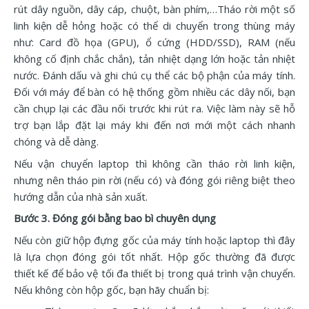
rút dây nguồn, dây cáp, chuột, bàn phím,…Tháo rời một số
linh kiện dễ hỏng hoặc có thể di chuyển trong thùng máy
như: Card đồ họa (GPU), ổ cứng (HDD/SSD), RAM (nếu
không cố định chắc chắn), tản nhiệt dạng lớn hoặc tản nhiệt
nước. Đánh dấu và ghi chú cụ thể các bộ phận của máy tính.
Đối với máy để bàn có hệ thống gồm nhiều các dây nối, bạn
cần chụp lại các đầu nối trước khi rút ra. Việc làm này sẽ hỗ
trợ bạn lắp đặt lại máy khi đến nơi mới một cách nhanh
chóng và dễ dàng.
Nếu vận chuyển laptop thì không cần tháo rời linh kiện,
nhưng nên tháo pin rời (nếu có) và đóng gói riêng biệt theo
hướng dẫn của nhà sản xuất.
Bước 3. Đóng gói bằng bao bì chuyên dụng
Nếu còn giữ hộp đựng gốc của máy tính hoặc laptop thì đây
là lựa chọn đóng gói tốt nhất. Hộp gốc thường đã được
thiết kế để bảo vệ tối đa thiết bị trong quá trình vận chuyển.
Nếu không còn hộp gốc, bạn hãy chuẩn bị: