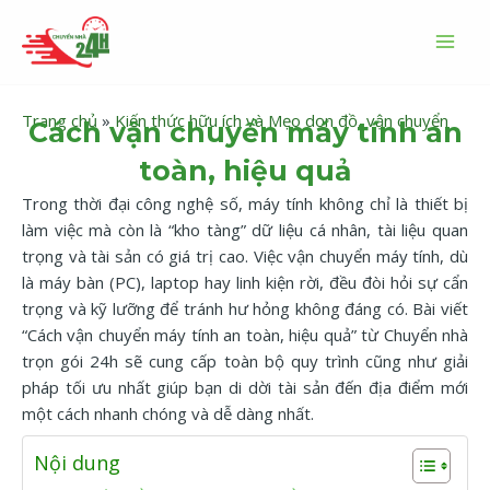
Nhảy
MAI
tới
MEN
nội
dung
Trang chủ
»
Kiến thức hữu ích và Mẹo dọn đồ, vận chuyển
Cách vận chuyển máy tính an
toàn, hiệu quả
Trong thời đại công nghệ số, máy tính không chỉ là thiết bị
làm việc mà còn là “kho tàng” dữ liệu cá nhân, tài liệu quan
trọng và tài sản có giá trị cao. Việc vận chuyển máy tính, dù
là máy bàn (PC), laptop hay linh kiện rời, đều đòi hỏi sự cẩn
trọng và kỹ lưỡng để tránh hư hỏng không đáng có. Bài viết
“Cách vận chuyển máy tính an toàn, hiệu quả” từ Chuyển nhà
trọn gói 24h sẽ cung cấp toàn bộ quy trình cũng như giải
pháp tối ưu nhất giúp bạn di dời tài sản đến địa điểm mới
một cách nhanh chóng và dễ dàng nhất.
Nội dung