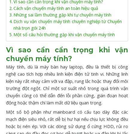
Vì sao cần cẩn trọng khi vận chuyển máy tính?
Cách vận chuyển máy tính an toàn hiệu quả
Những sai lầm thường gặp khi tự chuyển máy tính
Dịch vụ vận chuyển máy tính chuyên nghiệp từ Chuyển
nhà trọn gói 24h
Một số câu hỏi thường gặp khi vận chuyển máy tính
Vì sao cần cẩn trọng khi vận
chuyển máy tính?
Máy tính, dù là máy bàn hay laptop, đều là thiết bị công
nghệ cao tích hợp nhiều linh kiện điện tử tinh vi. Những linh
kiện này rất nhạy cảm với va đập, rung lắc hoặc thay đổi môi
trường đột ngột. Chỉ một sơ suất nhỏ trong quá trình vận
chuyển cũng có thể dẫn đến lỗi phần cứng, gián đoạn hoạt
động hoặc thậm chí làm mất dữ liệu quan trọng.
Một số bộ phận như mainboard có cấu tạo dày đặc các
mạch điện siêu nhỏ, rất dễ bị hư hại nếu chịu lực không đều
hoặc bị nén ép. Với các dòng sử dụng ổ cứng HDD, rủi ro
càng cao do đầu đọc cơ học dễ trượt hoặc va đập khi bị lắc