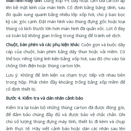
Màn hình máy tính
: Dùng xốp PE dày hoặc tấm bìa carton áp
lên bề mặt kính của màn hình. Cố định bằng băng dính, sau
đó quấn xung quanh bằng nhiều lớp xốp hơi, chú ý bao bọc
kỹ các góc cạnh. Đặt màn hình vào thùng đựng gốc hoặc loại
thùng có kích thước lớn hơn màn hình đã quấn xốc. Lót ở đáy
và toàn bộ không gian trống trong thùng để tránh xê dịch.
Chuột, bàn phím và các phụ kiện khác
: Cuộn gọn và buộc dây
cáp của chuột, bàn phím bằng dây thun hoặc vải mềm. Có
thể bọc riêng từng linh kiện bằng xốp hơi, sau đó cho vào túi
chống tĩnh điện hoặc thùng carton lớn.
Lưu ý: Không để linh kiện va chạm trực tiếp với nhau bên
trong hộp. Phải chèn đầy khoảng trống bằng xốp mềm để
cố định thiết bị.
Bước 4. Kiểm tra và dán nhãn cảnh báo
Kiểm tra lại toàn bộ những thùng carton đã được đóng gói,
để đảm bảo chúng đầy đủ và được bảo vệ chắc chắn. Ghi
chú số lượng thùng đựng máy tính, thiết bị đi kèm và chụp
ảnh thực tế. Hãy viết cảnh báo hoặc dán các nhãn sau lên