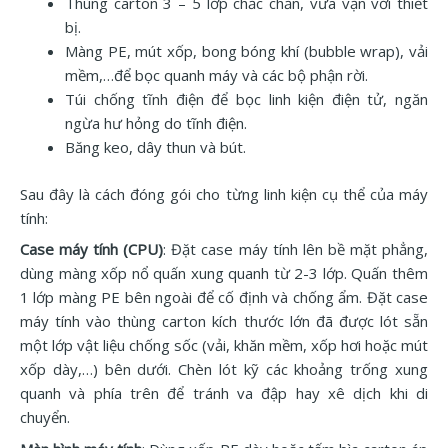
Thùng carton 3 – 5 lớp chắc chắn, vừa vặn với thiết
bị.
Màng PE, mút xốp, bong bóng khí (bubble wrap), vải
mềm,…để bọc quanh máy và các bộ phận rời.
Túi chống tĩnh điện để bọc linh kiện điện tử, ngăn
ngừa hư hỏng do tĩnh điện.
Băng keo, dây thun và bút.
Sau đây là cách đóng gói cho từng linh kiện cụ thể của máy
tính:
Case máy tính (CPU)
: Đặt case máy tính lên bề mặt phẳng,
dùng màng xốp nổ quấn xung quanh từ 2-3 lớp. Quấn thêm
1 lớp màng PE bên ngoài để cố định và chống ẩm. Đặt case
máy tính vào thùng carton kích thước lớn đã được lót sẵn
một lớp vật liệu chống sốc (vải, khăn mềm, xốp hơi hoặc mút
xốp dày,…) bên dưới. Chèn lót kỹ các khoảng trống xung
quanh và phía trên để tránh va đập hay xê dịch khi di
chuyển.