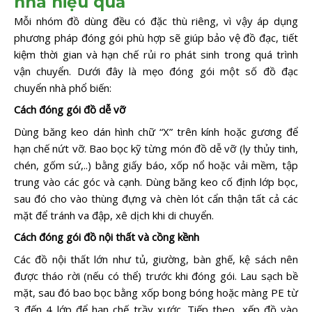
nhà hiệu quả
Mỗi nhóm đồ dùng đều có đặc thù riêng, vì vậy áp dụng
phương pháp đóng gói phù hợp sẽ giúp bảo vệ đồ đạc, tiết
kiệm thời gian và hạn chế rủi ro phát sinh trong quá trình
vận chuyển. Dưới đây là mẹo đóng gói một số đồ đạc
chuyển nhà phổ biến:
Cách đóng gói đồ dễ vỡ
Dùng băng keo dán hình chữ “X” trên kính hoặc gương để
hạn chế nứt vỡ. Bao bọc kỹ từng món đồ dễ vỡ (ly thủy tinh,
chén, gốm sứ,..) bằng giấy báo, xốp nổ hoặc vải mềm, tập
trung vào các góc và cạnh. Dùng băng keo cố định lớp bọc,
sau đó cho vào thùng đựng và chèn lót cẩn thận tất cả các
mặt để tránh va đập, xê dịch khi di chuyển.
Cách đóng gói đồ nội thất và cồng kềnh
Các đồ nội thất lớn như tủ, giường, bàn ghế, kệ sách nên
được tháo rời (nếu có thể) trước khi đóng gói. Lau sạch bề
mặt, sau đó bao bọc bằng xốp bong bóng hoặc màng PE từ
3 đến 4 lớp để hạn chế trầy xước. Tiếp theo, xếp đồ vào