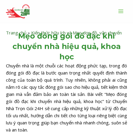
Nhảy
MAI
tới
MEN
nội
dung
Trang chủ
»
Kiến thức hữu ích và Mẹo dọn đồ, vận chuyển
Mẹo đóng gói đồ đạc khi
chuyển nhà hiệu quả, khoa
học
Chuyển nhà là một chuỗi các hoạt động phức tạp, trong đó
đóng gói đồ đạc là bước quan trọng nhất quyết định thành
công của toàn bộ quá trình. Tuy nhiên, không phải ai cũng
nắm rõ các quy tắc đóng gói sao cho hiệu quả, tiết kiệm thời
gian mà vẫn đảm bảo an toàn tài sản. Bài viết “Mẹo đóng
gói đồ đạc khi chuyển nhà hiệu quả, khoa học” từ Chuyển
Nhà Trọn Gói 24H sẽ cung cấp những kỹ thuật xử lý đồ đạc
tối ưu nhất, hướng dẫn chi tiết cho từng loại riêng biệt cùng
lưu ý quan trọng giúp bạn chuyển nhà nhanh chóng, suôn sẻ
và an toàn.