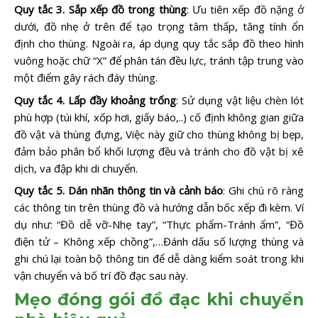
Quy tắc 3. Sắp xếp đồ trong thùng
: Ưu tiên xếp đồ nặng ở
dưới, đồ nhẹ ở trên để tạo trọng tâm thấp, tăng tính ổn
định cho thùng. Ngoài ra, áp dụng quy tắc sắp đồ theo hình
vuông hoặc chữ “X” để phân tán đều lực, tránh tập trung vào
một điểm gây rách đáy thùng.
Quy tắc 4. Lấp đầy khoảng trống
: Sử dụng vật liệu chèn lót
phù hợp (túi khí, xốp hơi, giấy báo,..) cố định không gian giữa
đồ vật và thùng đựng, Việc này giữ cho thùng không bị bẹp,
đảm bảo phân bổ khối lượng đều và tránh cho đồ vật bị xê
dịch, va đập khi di chuyển.
Quy tắc 5. Dán nhãn thông tin và cảnh báo
: Ghi chú rõ ràng
các thông tin trên thùng đồ và hướng dẫn bốc xếp đi kèm. Ví
dụ như: “Đồ dễ vỡ-Nhẹ tay”, “Thực phẩm-Tránh ẩm”, “Đồ
điện tử – Không xếp chồng”,…Đánh dấu số lượng thùng và
ghi chú lại toàn bộ thông tin để dễ dàng kiểm soát trong khi
vận chuyển và bố trí đồ đạc sau này.
Mẹo đóng gói đồ đạc khi chuyển