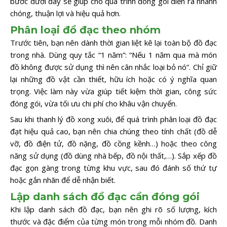
bước dưới đây sẽ giúp cho quá trình đóng gói diễn ra nhanh
chóng, thuận lợi và hiệu quả hơn.
Phân loại đồ đạc theo nhóm
Trước tiên, bạn nên dành thời gian liệt kê lại toàn bộ đồ đạc
trong nhà. Dùng quy tắc “1 năm”: “Nếu 1 năm qua mà món
đồ không được sử dụng thì nên cân nhắc loại bỏ nó”. Chỉ giữ
lại những đồ vật cần thiết, hữu ích hoặc có ý nghĩa quan
trọng. Việc làm này vừa giúp tiết kiệm thời gian, công sức
đóng gói, vừa tối ưu chi phí cho khâu vận chuyển.
Sau khi thanh lý đồ xong xuôi, để quá trình phân loại đồ đạc
đạt hiệu quả cao, bạn nên chia chúng theo tính chất (đồ dễ
vỡ, đồ điện tử, đồ nặng, đồ cồng kềnh…) hoặc theo công
năng sử dụng (đồ dùng nhà bếp, đồ nội thất,…). Sắp xếp đồ
đạc gọn gàng trong từng khu vực, sau đó đánh số thứ tự
hoặc gắn nhãn để dễ nhận biết.
Lập danh sách đồ đạc cần đóng gói
Khi lập danh sách đồ đạc, bạn nên ghi rõ số lượng, kích
thước và đặc điểm của từng món trong mỗi nhóm đồ. Danh