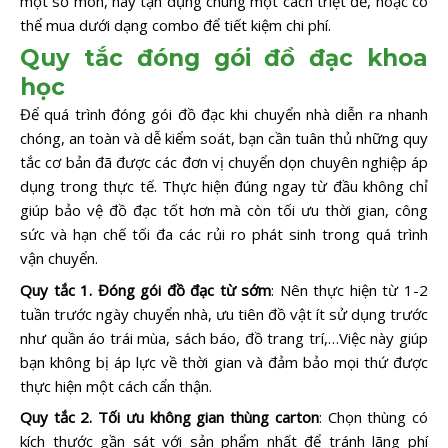
một số món, hãy tận dụng chúng một cách triệt để, hoặc có
thể mua dưới dạng combo để tiết kiệm chi phí.
Quy tắc đóng gói đồ đạc khoa
học
Để quá trình đóng gói đồ đạc khi chuyển nhà diễn ra nhanh
chóng, an toàn và dễ kiểm soát, bạn cần tuân thủ những quy
tắc cơ bản đã được các đơn vị chuyển dọn chuyên nghiệp áp
dụng trong thực tế. Thực hiện đúng ngay từ đầu không chỉ
giúp bảo vệ đồ đạc tốt hơn mà còn tối ưu thời gian, công
sức và hạn chế tối đa các rủi ro phát sinh trong quá trình
vận chuyển.
Quy tắc 1. Đóng gói đồ đạc từ sớm
: Nên thực hiện từ 1-2
tuần trước ngày chuyển nhà, ưu tiên đồ vật ít sử dụng trước
như quần áo trái mùa, sách báo, đồ trang trí,…Việc này giúp
bạn không bị áp lực về thời gian và đảm bảo mọi thứ được
thực hiện một cách cẩn thận.
Quy tắc 2. Tối ưu không gian thùng carton
: Chọn thùng có
kích thước gần sát với sản phẩm nhất để tránh lãng phí