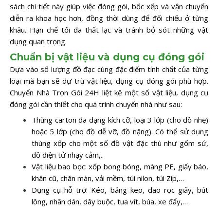
sách chi tiết này giúp việc đóng gói, bốc xếp và vận chuyển
diễn ra khoa học hơn, đồng thời dùng để đối chiếu ở từng
khâu. Hạn chế tối đa thất lạc và tránh bỏ sót những vật
dụng quan trọng.
Chuẩn bị vật liệu và dụng cụ đóng gói
Dựa vào số lượng đồ đạc cùng đặc điểm tính chất của từng
loại mà bạn sẽ dự trù vật liệu, dụng cụ đóng gói phù hợp.
Chuyển Nhà Trọn Gói 24H liệt kê một số vật liệu, dụng cụ
đóng gói cần thiết cho quá trình chuyển nhà như sau:
Thùng carton đa dạng kích cỡ, loại 3 lớp (cho đồ nhẹ)
hoặc 5 lớp (cho đồ dễ vỡ, đồ nặng). Có thể sử dụng
thùng xốp cho một số đồ vật đặc thù như gốm sứ,
đồ điện tử nhạy cảm,..
Vật liệu bao bọc: xốp bong bóng, màng PE, giấy báo,
khăn cũ, chăn màn, vải mềm, túi nilon, túi Zip,…
Dụng cụ hỗ trợ: Kéo, băng keo, dao rọc giấy, bút
lông, nhãn dán, dây buộc, tua vít, búa, xe đẩy,…