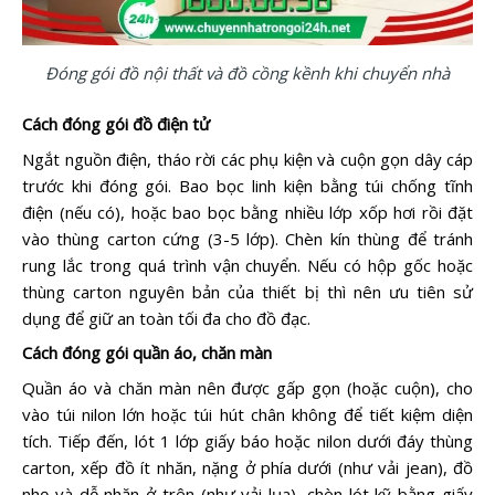
Đóng gói đồ nội thất và đồ cồng kềnh khi chuyển nhà
Cách đóng gói đồ điện tử
Ngắt nguồn điện, tháo rời các phụ kiện và cuộn gọn dây cáp
trước khi đóng gói. Bao bọc linh kiện bằng túi chống tĩnh
điện (nếu có), hoặc bao bọc bằng nhiều lớp xốp hơi rồi đặt
vào thùng carton cứng (3-5 lớp). Chèn kín thùng để tránh
rung lắc trong quá trình vận chuyển. Nếu có hộp gốc hoặc
thùng carton nguyên bản của thiết bị thì nên ưu tiên sử
dụng để giữ an toàn tối đa cho đồ đạc.
Cách đóng gói quần áo, chăn màn
Quần áo và chăn màn nên được gấp gọn (hoặc cuộn), cho
vào túi nilon lớn hoặc túi hút chân không để tiết kiệm diện
tích. Tiếp đến, lót 1 lớp giấy báo hoặc nilon dưới đáy thùng
carton, xếp đồ ít nhăn, nặng ở phía dưới (như vải jean), đồ
nhẹ và dễ nhăn ở trên (như vải lụa), chèn lót kỹ bằng giấy