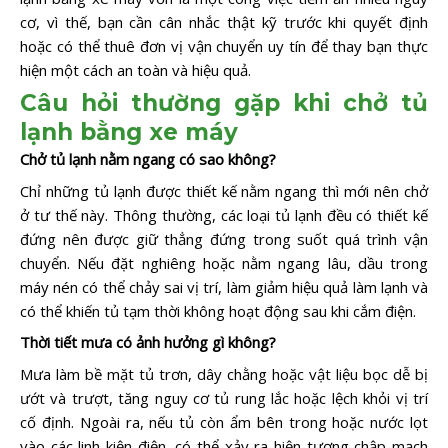
cơ, vì thế, bạn cần cân nhắc thật kỹ trước khi quyết định
hoặc có thể thuê đơn vị vận chuyển uy tín để thay bạn thực
hiện một cách an toàn và hiệu quả.
Câu hỏi thường gặp khi chở tủ
lạnh bằng xe máy
Chở tủ lạnh nằm ngang có sao không?
Chỉ những tủ lạnh được thiết kế nằm ngang thì mới nên chở
ở tư thế này. Thông thường, các loại tủ lạnh đều có thiết kế
đứng nên được giữ thẳng đứng trong suốt quá trình vận
chuyển. Nếu đặt nghiêng hoặc nằm ngang lâu, dầu trong
máy nén có thể chảy sai vị trí, làm giảm hiệu quả làm lạnh và
có thể khiến tủ tạm thời không hoạt động sau khi cắm điện.
Thời tiết mưa có ảnh hưởng gì không?
Mưa làm bề mặt tủ trơn, dây chằng hoặc vật liệu bọc dễ bị
ướt và trượt, tăng nguy cơ tủ rung lắc hoặc lệch khỏi vị trí
cố định. Ngoài ra, nếu tủ còn ẩm bên trong hoặc nước lọt
vào các linh kiện điện, có thể xảy ra hiện tượng chập mạch