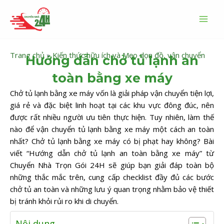
Nhảy
MAI
tới
MEN
nội
dung
Trang chủ
»
Kiến thức hữu ích và Mẹo dọn đồ, vận chuyển
Hướng dẫn chở tủ lạnh an
toàn bằng xe máy
Chở tủ lạnh bằng xe máy vốn là giải pháp vận chuyển tiện lợi,
giá rẻ và đặc biệt linh hoạt tại các khu vực đông đúc, nên
được rất nhiều người ưu tiên thực hiện. Tuy nhiên, làm thế
nào để vận chuyển tủ lạnh bằng xe máy một cách an toàn
nhất? Chở tủ lạnh bằng xe máy có bị phạt hay không? Bài
viết “Hướng dẫn chở tủ lạnh an toàn bằng xe máy” từ
Chuyển Nhà Trọn Gói 24H sẽ giúp bạn giải đáp toàn bộ
những thắc mắc trên, cung cấp checklist đầy đủ các bước
chở tủ an toàn và những lưu ý quan trọng nhằm bảo vệ thiết
bị tránh khỏi rủi ro khi di chuyển.
Nội dung