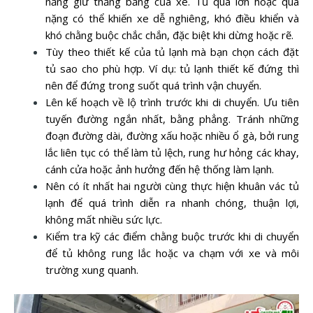
năng giữ thăng bằng của xe. Tủ quá lớn hoặc quá
nặng có thể khiến xe dễ nghiêng, khó điều khiển và
khó chằng buộc chắc chắn, đặc biệt khi dừng hoặc rẽ.
Tùy theo thiết kế của tủ lạnh mà bạn chọn cách đặt
tủ sao cho phù hợp. Ví dụ: tủ lạnh thiết kế đứng thì
nên để đứng trong suốt quá trình vận chuyển.
Lên kế hoạch về lộ trình trước khi di chuyển. Ưu tiên
tuyến đường ngắn nhất, bằng phẳng. Tránh những
đoạn đường dài, đường xấu hoặc nhiều ổ gà, bởi rung
lắc liên tục có thể làm tủ lệch, rung hư hỏng các khay,
cánh cửa hoặc ảnh hưởng đến hệ thống làm lạnh.
Nên có ít nhất hai người cùng thực hiện khuân vác tủ
lạnh để quá trình diễn ra nhanh chóng, thuận lợi,
không mất nhiều sức lực.
Kiểm tra kỹ các điểm chằng buộc trước khi di chuyển
để tủ không rung lắc hoặc va chạm với xe và môi
trường xung quanh.