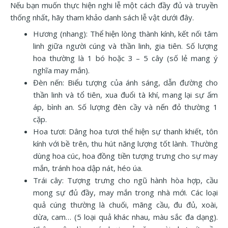
Nếu bạn muốn thực hiện nghi lễ một cách đầy đủ và truyền
thống nhất, hãy tham khảo danh sách lễ vật dưới đây.
Hương (nhang): Thể hiện lòng thành kính, kết nối tâm
linh giữa người cúng và thần linh, gia tiên. Số lượng
hoa thường là 1 bó hoặc 3 – 5 cây (số lẻ mang ý
nghĩa may mắn).
Đèn nến: Biểu tượng của ánh sáng, dẫn đường cho
thần linh và tổ tiên, xua đuổi tà khí, mang lại sự ấm
áp, bình an. Số lượng đèn cầy và nến đỏ thường 1
cặp.
Hoa tươi: Dâng hoa tươi thể hiện sự thanh khiết, tôn
kính với bề trên, thu hút năng lượng tốt lành. Thường
dùng hoa cúc, hoa đồng tiền tượng trưng cho sự may
mắn, tránh hoa dập nát, héo úa.
Trái cây: Tượng trưng cho ngũ hành hòa hợp, cầu
mong sự đủ đầy, may mắn trong nhà mới. Các loại
quả cúng thường là chuối, mãng cầu, đu đủ, xoài,
dừa, cam… (5 loại quả khác nhau, màu sắc đa dạng).