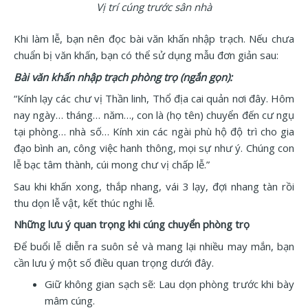
Vị trí cúng trước sân nhà
Khi làm lễ, bạn nên đọc bài văn khấn nhập trạch. Nếu chưa
chuẩn bị văn khấn, bạn có thể sử dụng mẫu đơn giản sau:
Bài văn khấn nhập trạch phòng trọ (ngắn gọn):
“Kính lạy các chư vị Thần linh, Thổ địa cai quản nơi đây. Hôm
nay ngày… tháng… năm…, con là (họ tên) chuyển đến cư ngụ
tại phòng… nhà số… Kính xin các ngài phù hộ độ trì cho gia
đạo bình an, công việc hanh thông, mọi sự như ý. Chúng con
lễ bạc tâm thành, cúi mong chư vị chấp lễ.”
Sau khi khấn xong, thắp nhang, vái 3 lạy, đợi nhang tàn rồi
thu dọn lễ vật, kết thúc nghi lễ.
Những lưu ý quan trọng khi cúng chuyển phòng trọ
Để buổi lễ diễn ra suôn sẻ và mang lại nhiều may mắn, bạn
cần lưu ý một số điều quan trọng dưới đây.
Giữ không gian sạch sẽ: Lau dọn phòng trước khi bày
mâm cúng.