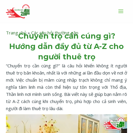
Nhảy
MAI
tới
MEN
nội
dung
Trang chủ
»
Các câu hỏi thường gặp
Chuyển trọ cần cúng gì?
Hướng dẫn đầy đủ từ A-Z cho
người thuê trọ
“Chuyển trọ cần cúng gì?” là câu hỏi khiến không ít người
thuê trọ băn khoăn, nhất là với những ai lần đầu dọn về nơi ở
mới. Việc chuẩn bị mâm cúng nhập trạch không chỉ mang ý
nghĩa tâm linh mà còn thể hiện sự tôn trọng với Thổ địa,
Thần linh nơi mình sinh sống. Bài viết này sẽ giúp bạn nắm rõ
từ A-Z cách cúng khi chuyển trọ, phù hợp cho cả sinh viên,
người đi làm thuê trọ lâu dài.