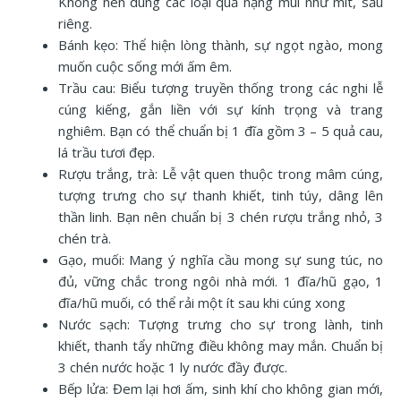
Không nên dùng các loại quả nặng mùi như mít, sầu
riêng.
Bánh kẹo: Thể hiện lòng thành, sự ngọt ngào, mong
muốn cuộc sống mới ấm êm.
Trầu cau: Biểu tượng truyền thống trong các nghi lễ
cúng kiếng, gắn liền với sự kính trọng và trang
nghiêm. Bạn có thể chuẩn bị 1 đĩa gồm 3 – 5 quả cau,
lá trầu tươi đẹp.
Rượu trắng, trà: Lễ vật quen thuộc trong mâm cúng,
tượng trưng cho sự thanh khiết, tinh túy, dâng lên
thần linh. Bạn nên chuẩn bị 3 chén rượu trắng nhỏ, 3
chén trà.
Gạo, muối: Mang ý nghĩa cầu mong sự sung túc, no
đủ, vững chắc trong ngôi nhà mới. 1 đĩa/hũ gạo, 1
đĩa/hũ muối, có thể rải một ít sau khi cúng xong
Nước sạch: Tượng trưng cho sự trong lành, tinh
khiết, thanh tẩy những điều không may mắn. Chuẩn bị
3 chén nước hoặc 1 ly nước đầy được.
Bếp lửa: Đem lại hơi ấm, sinh khí cho không gian mới,