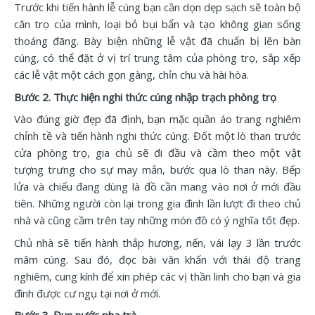
Trước khi tiến hành lễ cúng bạn cần dọn dẹp sạch sẽ toàn bộ
căn trọ của mình, loại bỏ bụi bẩn và tạo không gian sống
thoáng đãng. Bày biện những lễ vật đã chuẩn bị lên bàn
cúng, có thể đặt ở vị trí trung tâm của phòng trọ, sắp xếp
các lễ vật một cách gọn gàng, chỉn chu và hài hòa.
Bước 2. Thực hiện nghi thức cúng nhập trạch phòng trọ
Vào đúng giờ đẹp đã định, bạn mặc quần áo trang nghiêm
chỉnh tề và tiến hành nghi thức cúng. Đốt một lò than trước
cửa phòng trọ, gia chủ sẽ đi đầu và cầm theo một vật
tượng trưng cho sự may mắn, bước qua lò than này. Bếp
lửa và chiếu đang dùng là đồ cần mang vào nơi ở mới đầu
tiên. Những người còn lại trong gia đình lần lượt đi theo chủ
nhà và cũng cầm trên tay những món đồ có ý nghĩa tốt đẹp.
Chủ nhà sẽ tiến hành thắp hương, nến, vái lạy 3 lần trước
mâm cúng. Sau đó, đọc bài văn khấn với thái độ trang
nghiêm, cung kính để xin phép các vị thần linh cho bạn và gia
đình được cư ngụ tại nơi ở mới.