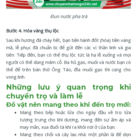
Đun nước pha trà
Bước 4. Hóa vàng thụ lộc
Sau khi hương đã cháy hết, bạn tiến hành đốt (hóa) tiền vàng
mã, lễ phục đã chuẩn bị để gửi đến các vị thần linh và gia
tiên. Tiếp đến, bạn có thể thụ lộc tức là hạ lễ xuống và mọi
người có thể dùng mâm cỗ. Ba hũ gạo, muối và nước bạn có
thể để trên bàn thờ Ông Táo, đĩa muối gạo thì cúng cho
vong linh.
Những lưu ý quan trọng khi
chuyển trọ và làm lễ
Đồ vật nên mang theo khi đến trọ mới:
Mang theo bếp hoặc lửa cho ngày đầu về trọ: lửa
tượng trưng cho khí dương, mang đến sự ấm áp và
may mắn, xua đuổi tà khí ra khỏi nơi ở của bạn.
Mang theo chổi và cây lau nhà: một phần là để dọn