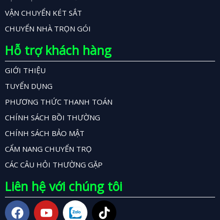
VẬN CHUYỂN KÉT SẮT
CHUYỂN NHÀ TRỌN GÓI
Hỗ trợ khách hàng
GIỚI THIỆU
TUYỂN DỤNG
PHƯƠNG THỨC THANH TOÁN
CHÍNH SÁCH BỒI THƯỜNG
CHÍNH SÁCH BẢO MẬT
CẨM NANG CHUYỂN TRỌ
CÁC CÂU HỎI THƯỜNG GẶP
Liên hệ với chúng tôi
F
Y
T
a
o
i