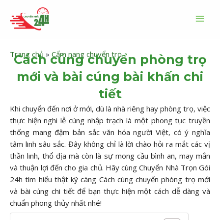
Nhảy
MAI
tới
MEN
nội
dung
Trang chủ
»
Cẩm nang chuyển trọ
Cách cúng chuyển phòng trọ
mới và bài cúng bài khấn chi
tiết
Khi chuyển đến nơi ở mới, dù là nhà riêng hay phòng trọ, việc
thực hiện nghi lễ cúng nhập trạch là một phong tục truyền
thống mang đậm bản sắc văn hóa người Việt, có ý nghĩa
tâm linh sâu sắc. Đây không chỉ là lời chào hỏi ra mắt các vị
thần linh, thổ địa mà còn là sự mong cầu bình an, may mắn
và thuận lợi đến cho gia chủ. Hãy cùng Chuyển Nhà Trọn Gói
24h tìm hiểu thật kỹ càng Cách cúng chuyển phòng trọ mới
và bài cúng chi tiết để bạn thực hiện một cách dễ dàng và
chuẩn phong thủy nhất nhé!