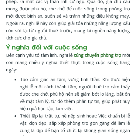
phép, ra mắt các vị thần linh cư ngụ. Qua đó, gia chủ cầu
mong được phù hộ, che chở để cuộc sống trong phòng trọ
mới được bình an, suôn sẻ và tránh những điều không may.
Ngoài ra, nghi lễ này còn giúp giải tỏa những năng lượng xấu
còn sót lại từ người thuê trước, mang lại nguồn năng lượng
tích cực cho gia chủ.
Ý nghĩa đối với cuộc sống
Bên cạnh yếu tố tâm linh, nghi lễ
cúng chuyển phòng trọ
mới
còn mang nhiều ý nghĩa thiết thực trong cuộc sống hàng
ngày:
Tạo cảm giác an tâm, vững tinh thần: Khi thực hiện
nghi lễ một cách thành tâm, người thuê trọ cảm thấy
được che chở, phù hộ nên sẽ giảm bớt lo lắng, bất ổn
về mặt tâm lý, từ đó thêm phần tự tin, giúp phát huy
hiệu quả học tập, làm việc.
Thiết lập lại trật tự, nề nếp sinh hoạt: Việc chuẩn bị lễ
vật, dọn dẹp, sắp xếp phòng trọ gọn gàng để làm lễ
cũng là dịp để bạn tổ chức lại không gian sống ngăn