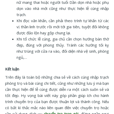
nữ mang thai hoặc người tuổi Dần dọn nhà hoặc phụ
dọn vào nhà mới cũng như thực hiện lễ cúng nhập
trạch.
Khi đọc văn khấn, cần phải theo trình tự khấn từ các
vị thần linh trước rồi mới tới gia tiên, tuyệt đối không
được đảo lộn hay gộp chung lại.
Khi tổ chức lễ cúng, gia chủ cần chọn hướng bàn thờ
đẹp, đúng với phong thủy. Tránh các hướng tối kỵ
như trùng với cửa ra vào, đối diện nhà vệ sinh, phòng
ngủ,…
Kết luận
Trên đây là toàn bộ những chia sẻ về cách cúng nhập trạch
phòng trọ và bài cúng chi tiết, cũng như những lưu ý mà bạn
cần thực hiện để lễ cúng được diễn ra một cách suôn sẻ và
tốt đẹp. Hy vọng bài viết này góp phần giúp ích cho hành
trình chuyển trọ của bạn được thuận lợi và thành công. Nếu
có bất kì thắc mắc nào liên quan đến việc chuyển trọ hoặc
cần sử dụng dịch vụ
chuyển trọ trọn gói
, đừng ngần ngại