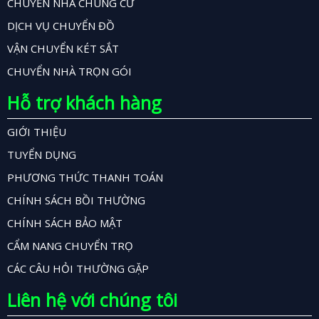
CHUYỂN NHÀ CHUNG CƯ
DỊCH VỤ CHUYỂN ĐỒ
VẬN CHUYỂN KÉT SẮT
CHUYỂN NHÀ TRỌN GÓI
Hỗ trợ khách hàng
GIỚI THIỆU
TUYỂN DỤNG
PHƯƠNG THỨC THANH TOÁN
CHÍNH SÁCH BỒI THƯỜNG
CHÍNH SÁCH BẢO MẬT
CẨM NANG CHUYỂN TRỌ
CÁC CÂU HỎI THƯỜNG GẶP
Liên hệ với chúng tôi