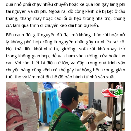
quá nhỏ phải chạy nhiều chuyến hoặc xe quá lớn gây lãng phí
tài nguyên và chi phí. Ngoài ra, đồ cồng kềnh dễ bị kẹt ở cầu
thang, thang máy hoặc các lối đi hẹp trong nhà trọ, chung
cư, làm quá trình di chuyển kéo dài hơn dự kiến.
Bên cạnh đó, giữ nguyên đồ đạc mà không tháo rời hoặc xử
lý không phù hợp cũng là nguyên nhân gây ra nhiều sự cố.
Nội thất liền khối như tủ, giường, sofa rất khó xoay trở
trong không gian hẹp, dễ va chạm vào tường, cửa hoặc lan
can. Với các thiết bị điện tử lớn, va đập trong quá trình vận
chuyển hàng cồng kềnh có thể gây hư hỏng bên trong, giảm
tuổi thọ và làm mất đi chế độ bảo hành từ nhà sản xuất.